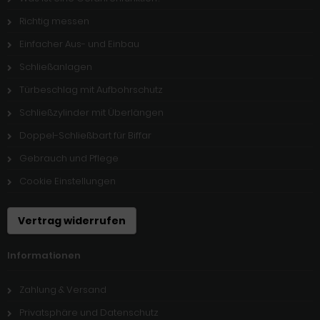
Richtig messen
Einfacher Aus- und Einbau
Schließanlagen
Türbeschlag mit Aufbohrschutz
Schließzylinder mit Überlängen
Doppel-Schließbart für Biffar
Gebrauch und Pflege
Cookie Einstellungen
Vertrag widerrufen
Informationen
Zahlung & Versand
Privatsphäre und Datenschutz