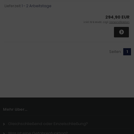
Lieferzeit:
1 - 2 Arbeitstage
294,90 EUR
inkl. 19 % MwSt. zzgl.
Versandkosten
Seiten:
1
Mehr über...
Gleichschließend oder Einzelschließung?
Was ist eine Gefahrenfunktion?