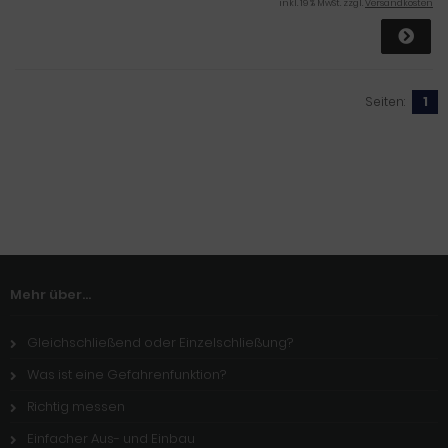
inkl. 19 % MwSt. zzgl.
Versandkosten
Seiten:
1
Mehr über...
Gleichschließend oder Einzelschließung?
Was ist eine Gefahrenfunktion?
Richtig messen
Einfacher Aus- und Einbau