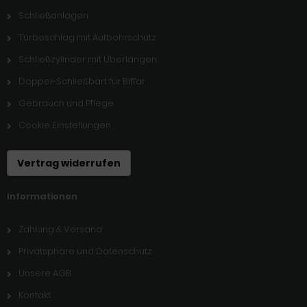
Schließanlagen
Türbeschlag mit Aufbohrschutz
Schließzylinder mit Überlängen
Doppel-Schließbart für Biffar
Gebrauch und Pflege
Cookie Einstellungen
Vertrag widerrufen
Informationen
Zahlung & Versand
Privatsphäre und Datenschutz
Unsere AGB
Kontakt