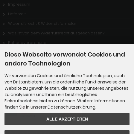
Impressum
Lieferzeit
Widerrufsrecht & Widerrufsformular
Was ist von dem Widerrufsrecht ausgeschlossen?
Batterieverordnung
Stellenangebote
Diese Webseite verwendet Cookies und
andere Technologien
Zahlungsmethoden
Wir verwenden Cookies und ähnliche Technologien, auch
von Drittanbietern, um die ordentliche Funktionsweise der
Website zu gewährleisten, die Nutzung unseres Angebotes
zu analysieren und Ihnen ein bestmögliches
Einkaufserlebnis bieten zu können. Weitere Informationen
finden Sie in unserer Datenschutzerklärung.
ALLE AKZEPTIEREN
Zahlung per Rechnung: Übergabe der Rechnung an PayPal. Sie über