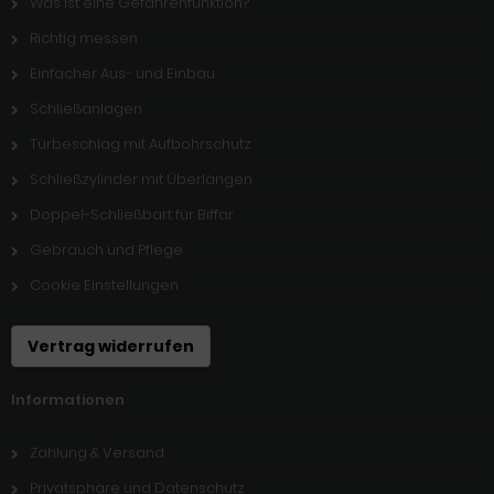
Was ist eine Gefahrenfunktion?
Richtig messen
Einfacher Aus- und Einbau
Schließanlagen
Türbeschlag mit Aufbohrschutz
Schließzylinder mit Überlängen
Doppel-Schließbart für Biffar
Gebrauch und Pflege
Cookie Einstellungen
Vertrag widerrufen
Informationen
Zahlung & Versand
Privatsphäre und Datenschutz