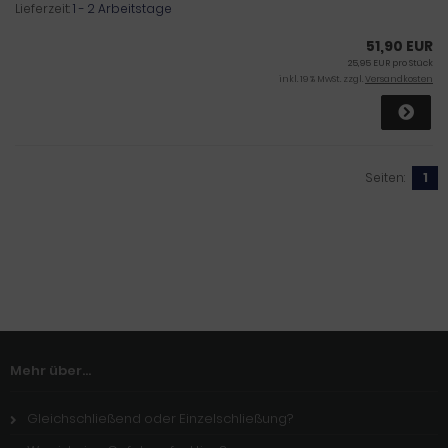
Lieferzeit:
1 - 2 Arbeitstage
51,90 EUR
25,95 EUR pro Stück
inkl. 19 % MwSt. zzgl.
Versandkosten
Seiten:
1
Mehr über...
Gleichschließend oder Einzelschließung?