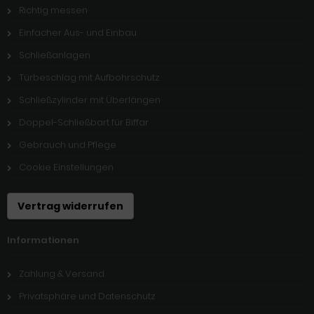
Richtig messen
Einfacher Aus- und Einbau
Schließanlagen
Türbeschlag mit Aufbohrschutz
Schließzylinder mit Überlängen
Doppel-Schließbart für Biffar
Gebrauch und Pflege
Cookie Einstellungen
Vertrag widerrufen
Informationen
Zahlung & Versand
Privatsphäre und Datenschutz