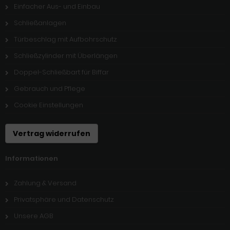
Einfacher Aus- und Einbau
Schließanlagen
Türbeschlag mit Aufbohrschutz
Schließzylinder mit Überlängen
Doppel-Schließbart für Biffar
Gebrauch und Pflege
Cookie Einstellungen
Vertrag widerrufen
Informationen
Zahlung & Versand
Privatsphäre und Datenschutz
Unsere AGB