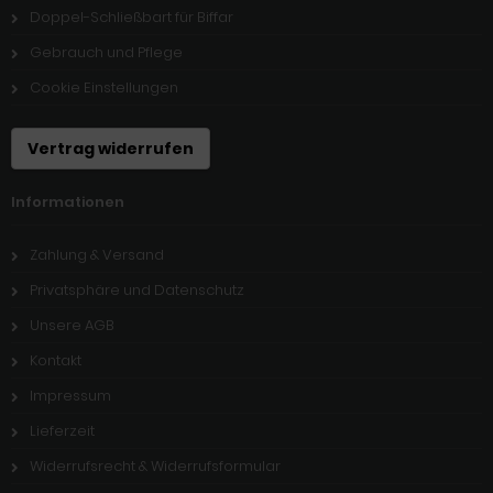
Doppel-Schließbart für Biffar
Gebrauch und Pflege
Cookie Einstellungen
Vertrag widerrufen
Informationen
Zahlung & Versand
Privatsphäre und Datenschutz
Unsere AGB
Kontakt
Impressum
Lieferzeit
Widerrufsrecht & Widerrufsformular