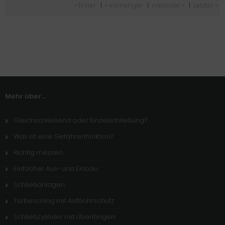
« Erster
|
« vorheriger
|
nächster »
|
Letzter »
Mehr über...
Gleichschließend oder Einzelschließung?
Was ist eine Gefahrenfunktion?
Richtig messen
Einfacher Aus- und Einbau
Schließanlagen
Türbeschlag mit Aufbohrschutz
Schließzylinder mit Überlängen