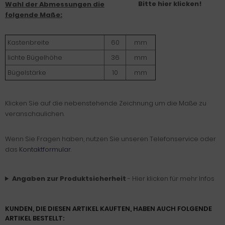
Bitte hier klicken!
Wahl der Abmessungen die
folgende Maße:
Kastenbreite
60
mm
lichte Bügelhöhe
36
mm
Bügelstärke
10
mm
Klicken Sie auf die nebenstehende Zeichnung um die Maße zu
veranschaulichen.
Wenn Sie Fragen haben, nutzen Sie unseren Telefonservice oder
das
Kontaktformular
.
Angaben zur Produktsicherheit
- Hier klicken für mehr Infos
KUNDEN, DIE DIESEN ARTIKEL KAUFTEN, HABEN AUCH FOLGENDE
ARTIKEL BESTELLT: