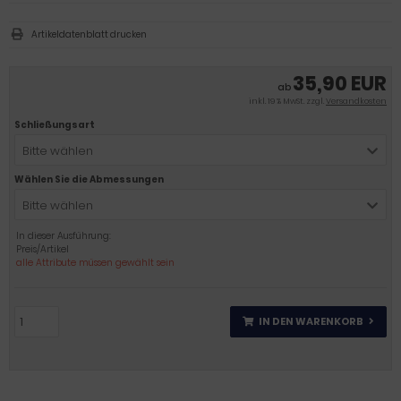
Artikeldatenblatt drucken
35,90 EUR
ab
inkl. 19 % MwSt. zzgl.
Versandkosten
Schließungsart
Bitte wählen
Wählen Sie die Abmessungen
Bitte wählen
In dieser Ausführung:
Preis/Artikel
alle Attribute müssen gewählt sein
IN DEN WARENKORB