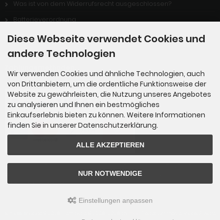
Was ist von dem Widerrufsrecht ausgeschlossen?
Batterieverordnung
Stellenangebote
Diese Webseite verwendet Cookies und
andere Technologien
Zahlungsmethoden
Wir verwenden Cookies und ähnliche Technologien, auch
von Drittanbietern, um die ordentliche Funktionsweise der
Website zu gewährleisten, die Nutzung unseres Angebotes
zu analysieren und Ihnen ein bestmögliches
Einkaufserlebnis bieten zu können. Weitere Informationen
finden Sie in unserer Datenschutzerklärung.
ALLE AKZEPTIEREN
Zahlung per Rechnung: Übergabe der Rechnung an PayPal. Sie über
NUR NOTWENDIGE
weisen bequem nach Erhalt der Ware direkt an PayPal. Sie benötige
n kein PayPal Konto.
Einstellungen anpassen
schloss-shop.de © 2026 | Template © 2009-2026 by
mod
ified eCommerce Shopsoftware