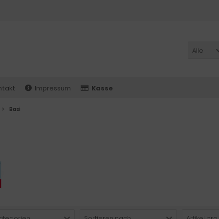
Alle
ntakt
Impressum
Kasse
Basi
Kategorien
Sortieren nach ...
Artikel pro