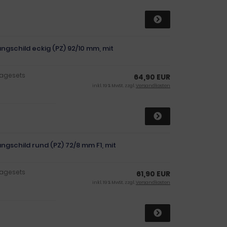
ngschild eckig (PZ) 92/10 mm, mit
tagesets
64,90 EUR
inkl. 19 % MwSt. zzgl.
Versandkosten
ngschild rund (PZ) 72/8 mm F1, mit
tagesets
61,90 EUR
inkl. 19 % MwSt. zzgl.
Versandkosten