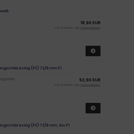
 weiß
18,90 EUR
inkl. 19 % MwSt. zzgl.
Versandkosten
ngschild eckig (PZ) 72/8 mm F1
tagesets
52,90 EUR
inkl. 19 % MwSt. zzgl.
Versandkosten
gschild eckig (PZ) 72/8 mm, Alu F1