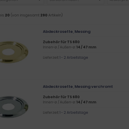
bis
20
(von insgesamt
290
Artikeln)
Abdeckrosette, Messing
Zubehör für TS 680
Innen-ø / Außen-ø:
14 / 47 mm
Lieferzeit:
1 - 2 Arbeitstage
Abdeckrosette, Messing verchromt
Zubehör für TS 680
Innen-ø / Außen-ø:
14 / 47 mm
Lieferzeit:
1 - 2 Arbeitstage