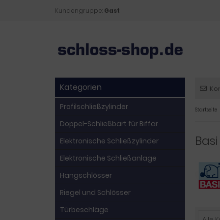
Kundengruppe:
Gast
Kategorien
Ko
Profilschließzylinder
Startseite
Doppel-Schließbart für Biffar
Basi
Elektronische Schließzylinder
Elektronische Schließanlage
Hangschlösser
Riegel und Schlösser
Türbeschläge
Alle 