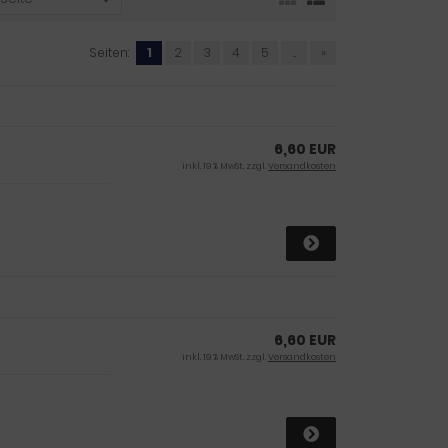
Seiten:
1
2
3
4
5
...
»
6,60 EUR
inkl. 19 % MwSt. zzgl.
Versandkosten
6,60 EUR
inkl. 19 % MwSt. zzgl.
Versandkosten