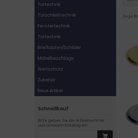
Türtechnik
Türschließtechnik
Zeige
1
Fenstertechnik
Tortechnik
Briefkästen/Schilder
Möbelbeschläge
Wertschutz
Zubehör
Neue Artikel
Schnellkauf
Bitte geben Sie die Artikelnummer
aus unserem Katalog ein.