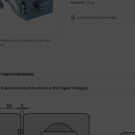
Gewicht:
1.0 kg
Artikeldatenblatt drucken
rößere Ansicht klicken Sie auf das
ild
KTBESCHREIBUNG
 Kastenzusatzschloss mit Sperrbügel