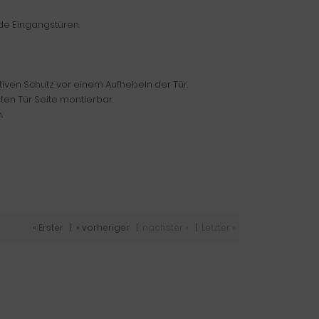
de Eingangstüren.
tiven Schutz vor einem Aufhebeln der Tür.
ten Tür Seite montierbar.
.
« Erster
|
« vorheriger
|
nächster »
|
Letzter »