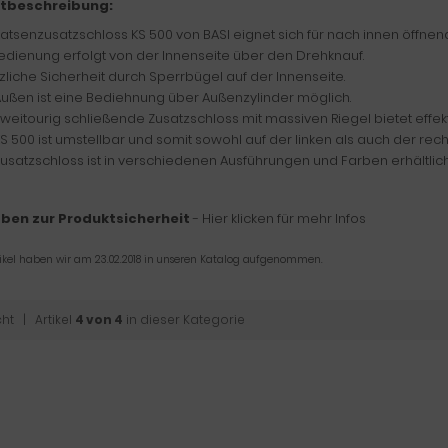
tbeschreibung:
atsenzusatzschloss KS 500 von BASI eignet sich für nach innen öffnen
edienung erfolgt von der Innenseite über den Drehknauf.
zliche Sicherheit durch Sperrbügel auf der Innenseite.
ußen ist eine Bediehnung über Außenzylinder möglich.
weitourig schließende Zusatzschloss mit massiven Riegel bietet effek
S 500 ist umstellbar und somit sowohl auf der linken als auch der rech
usatzschloss ist in verschiedenen Ausführungen und Farben erhältlich
ben zur Produktsicherheit
- Hier klicken für mehr Infos
tikel haben wir am 23.02.2018 in unseren Katalog aufgenommen.
cht
| Artikel
4 von 4
in dieser Kategorie