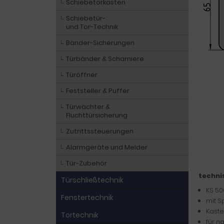
Schiebetorkasten
Schiebetür-
und Tor-Technik
Bänder-Sicherungen
Türbänder & Scharniere
Türöffner
Feststeller & Puffer
Türwächter &
Fluchttürsicherung
Zutrittssteuerungen
Alarmgeräte und Melder
Tür-Zubehör
techni
Türschließtechnik
KS 50
Fenstertechnik
mit S
Kaste
Tortechnik
für n