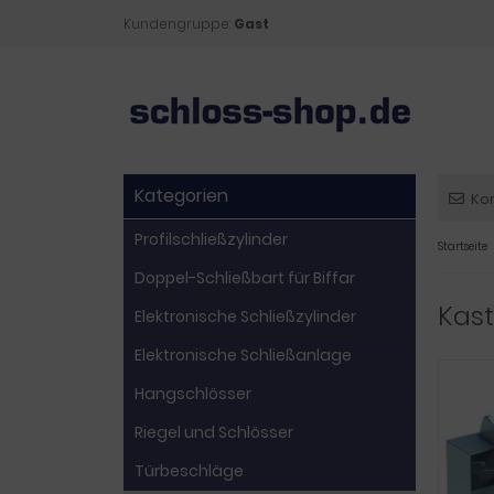
Kundengruppe:
Gast
Kategorien
Ko
Profilschließzylinder
Startseite
Doppel-Schließbart für Biffar
Kast
Elektronische Schließzylinder
Elektronische Schließanlage
Hangschlösser
Riegel und Schlösser
Türbeschläge