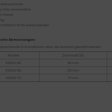
rehknauf innen
s/ links verwendbar
l massiv
rig
richtet für Profil-Außenzylinder
sche Abmessungen:
sprechende Dornmaß kann über die Auswahl gewählt werden.
Modell
Dornmaß (A)
KS500-45
45 mm
KS500-60
60 mm
KS500-70
70 mm