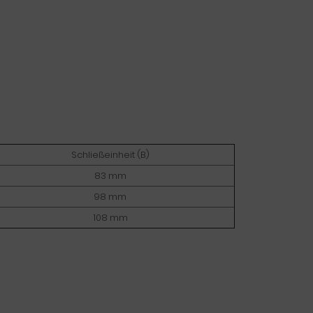
Schließeinheit (B)
83 mm
98 mm
108 mm