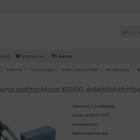
Alle
ntakt
Impressum
Kasse
Türtechnik
Türsicherungen
Kasten-Zusatzschlösser
mit Sperrbügel
K
enzusatzschloss KS500, edelstahlfarbe
Lieferzeit:
1 - 2 Arbeitstage
Art.Nr.:
B-SB130X-0208
Hersteller:
Basi
Mehr Artikel von:
Basi