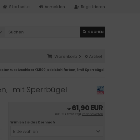
Startseite
Anmelden
Registrieren
SUCHEN
Warenkorb
0
Artikel
astenzusatzschloss KS500, edelstahlfarben, | mit Sperrbügel
n, | mit Sperrbügel
61,90 EUR
ab
inkl. 19 % MwSt. zzgl.
Versandkosten
Wählen Sie das Dornmaß
Bitte wählen