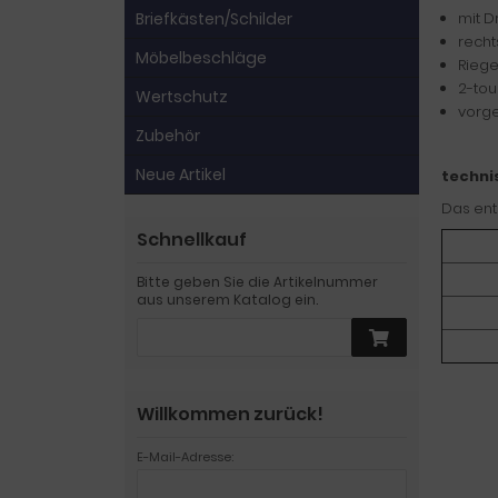
Briefkästen/Schilder
mit D
recht
Möbelbeschläge
Riege
2-tou
Wertschutz
vorge
Zubehör
Neue Artikel
techni
Das ent
Schnellkauf
Bitte geben Sie die Artikelnummer
aus unserem Katalog ein.
Willkommen zurück!
E-Mail-Adresse: