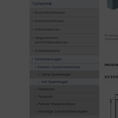
Türtechnik
Einsteckschlösser
Kastenschlösser
Schlosskästen
Für eine g
Gegenkästen
Vorschaub
und Schliesskästen
Schließbleche
Türsicherungen
PRODU
Kasten-Zusatzschlösser
ohne Sperrbügel
KS 500
mit Sperrbügel
Türketten
Türspion
Panzer-Riegelschloss
sonstige Zusatzsicherungen