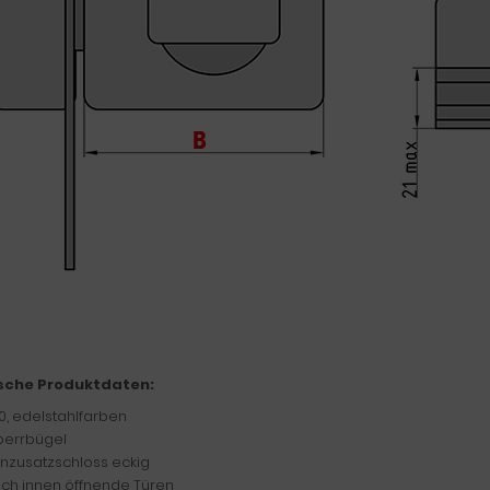
sche Produktdaten:
0, edelstahlfarben
perrbügel
nzusatzschloss eckig
ach innen öffnende Türen