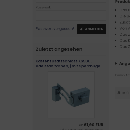
Produk
Passwort:
Das K
Die B
Zusät
Von A
Passwort vergessen?
ANMELDEN
Das z
Das K
Das Z
Zuletzt angesehen
Kastenzusatzschloss KS500,
Anga
edelstahlfarben, | mit Sperrbügel
Diesen Ar
Übersi
61,90 EUR
ab
inkl. 19 % MwSt. zzgl.
Versandkosten