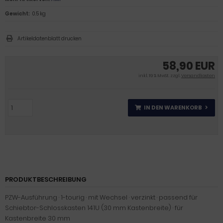
Gewicht:
0.5 kg
Artikeldatenblatt drucken
58,90 EUR
inkl. 19 % MwSt. zzgl.
Versandkosten
IN DEN WARENKORB
PRODUKTBESCHREIBUNG
PZW-Ausführung · 1-tourig · mit Wechsel · verzinkt · passend für
Schiebtor-Schlosskasten 141U (30 mm Kastenbreite) · für
Kastenbreite 30 mm