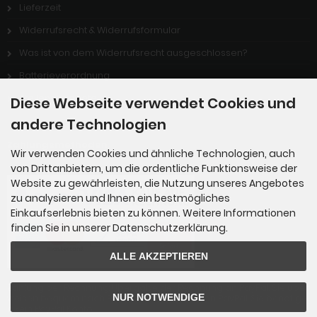
Lieferzeit
Widerrufsrecht & Widerrufsformular
Was ist von dem Widerrufsrecht ausgeschlossen?
Batterieverordnung
Stellenangebote
Diese Webseite verwendet Cookies und
andere Technologien
Zahlungsmethoden
Wir verwenden Cookies und ähnliche Technologien, auch
von Drittanbietern, um die ordentliche Funktionsweise der
Website zu gewährleisten, die Nutzung unseres Angebotes
zu analysieren und Ihnen ein bestmögliches
Einkaufserlebnis bieten zu können. Weitere Informationen
finden Sie in unserer Datenschutzerklärung.
ALLE AKZEPTIEREN
Zahlung per Rechnung: Übergabe der Rechnung an PayPal. Sie über
NUR NOTWENDIGE
weisen bequem nach Erhalt der Ware direkt an PayPal. Sie benötige
n kein PayPal Konto.