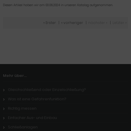
Diesen Artikel haben wir am 03.06.2024 in unseren Katalog aufgenommen.
« Erster
|
« vorheriger
|
nächster »
|
Letzter »
Mehr über...
Gleichschließend oder Einzelschließung?
Was ist eine Gefahrenfunktion?
Richtig messen
Einfacher Aus- und Einbau
Schließanlagen