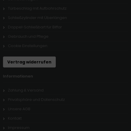
Türbeschlag mit Aufbohrschutz
Schließzylinder mit Überlängen
Doppel-Schließbart für Biffar
Gebrauch und Pflege
Cookie Einstellungen
Vertrag widerrufen
Informationen
Zahlung & Versand
Privatsphäre und Datenschutz
Unsere AGB
Kontakt
Impressum