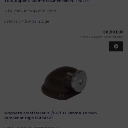
Türstopper D.100mm H.43mm ma INTERSTEEL
Ø 100 mm Höhe 43 mm · matt
Lieferzeit:
1 - 2 Arbeitstage
30,90 EUR
inkl. 19 % MwSt. zzgl.
Versandkosten
Magnettürfeststeller 011/572/1 H.38mm Ku.braun
Dübelmontage SCHNEGEL