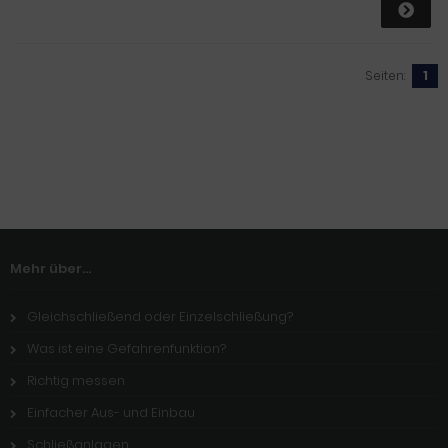
Seiten:
1
Mehr über...
Gleichschließend oder Einzelschließung?
Was ist eine Gefahrenfunktion?
Richtig messen
Einfacher Aus- und Einbau
Schließanlagen