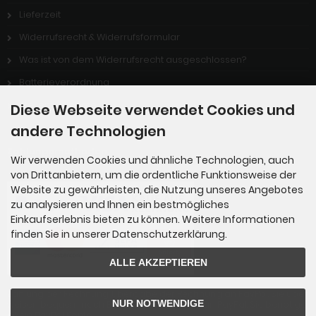
Lieferzeit
Widerrufsrecht & Widerrufsformular
Was ist von dem Widerrufsrecht ausgeschlossen?
Batterieverordnung
Stellenangebote
Diese Webseite verwendet Cookies und
andere Technologien
Zahlungsmethoden
Wir verwenden Cookies und ähnliche Technologien, auch
von Drittanbietern, um die ordentliche Funktionsweise der
Website zu gewährleisten, die Nutzung unseres Angebotes
zu analysieren und Ihnen ein bestmögliches
Einkaufserlebnis bieten zu können. Weitere Informationen
finden Sie in unserer Datenschutzerklärung.
ALLE AKZEPTIEREN
Zahlung per Rechnung: Übergabe der Rechnung an PayPal. Sie über
NUR NOTWENDIGE
weisen bequem nach Erhalt der Ware direkt an PayPal. Sie benötige
n kein PayPal Konto.