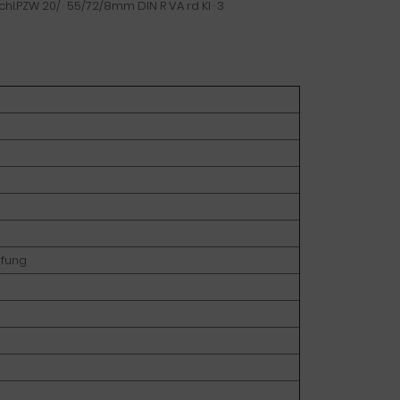
hl.PZW 20/ · 55/72/8mm DIN R VA rd Kl · 3
fung