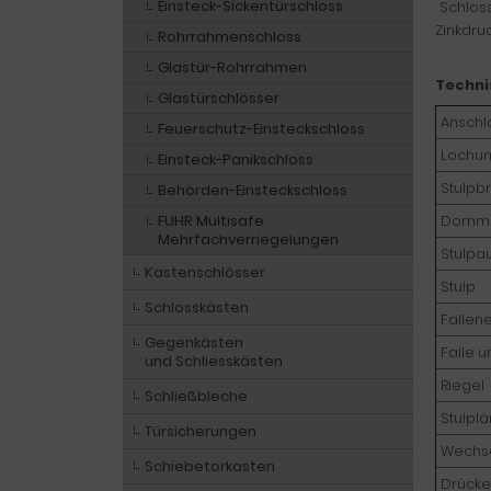
Einsteck-Sickentürschloss
· Schlos
Zinkdruc
Rohrrahmenschloss
Glastür-Rohrrahmen
Techni
Glastürschlösser
Anschl
Feuerschutz-Einsteckschloss
Lochu
Einsteck-Panikschloss
Stulpbr
Behörden-Einsteckschloss
FUHR Multisafe
Dornm
Mehrfachverriegelungen
Stulpa
Kastenschlösser
Stulp
Schlosskästen
Fallen
Gegenkästen
Falle u
und Schliesskästen
Riegel
Schließbleche
Stulpl
Türsicherungen
Wechs
Schiebetorkasten
Drücke