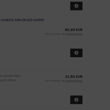
rd.SK/OL DIN L/R D/D HOPPE
60,90 EUR
inkl. 19 % MwSt. zzgl.
Versandkosten
 zu verwenden,
23,80 EUR
uch öfters.
inkl. 19 % MwSt. zzgl.
Versandkosten