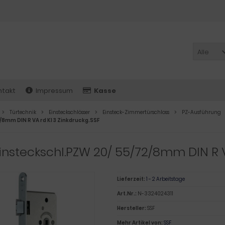
Alle
ntakt
Impressum
Kasse
Türtechnik
Einsteckschlösser
Einsteck-Zimmertürschloss
PZ-Ausführung
/8mm DIN R VA rd Kl 3 Zinkdruckg.SSF
insteckschl.PZW 20/ 55/72/8mm DIN R V
Lieferzeit:
1 - 2 Arbeitstage
Art.Nr.:
N-3324024311
Hersteller:
SSF
Mehr Artikel von:
SSF