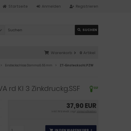
Startseite
Anmelden
Registrieren
SUCHEN
Warenkorb
0
Artikel
Einsteckschloss Dornmaß 55 mm
ZT-Einsteckschl.PZW
A rd Kl 3 Zinkdruckg.SSF
37,90 EUR
inkl. 19 % MwSt. zzgl.
Versandkosten
IN DEN WARENKORB