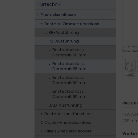
Türtechnik
Einsteckschlösser
Einsteck-Zimmertürschloss
BB-Ausführung
PZ-Ausführung
Für eine g
Einsteckschloss
Vorschaub
Dornmaß 50 mm
Einsteckschloss
Dornmaß 55 mm
Einsteckschloss
Dornmaß 60 mm
Einsteckschloss
Dornmaß 65 mm
PRODU
BAD-Ausführung
Einsteck-Haustürschloss
PZW Ausf
235 mm 
Objekt-Einsteckschloss
Fallen-/Riegelschlösser
Weiter