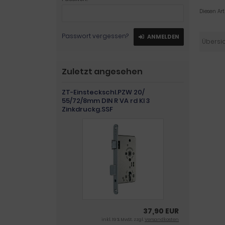
Diesen Ar
Passwort vergessen?
ANMELDEN
Übersi
Zuletzt angesehen
ZT-Einsteckschl.PZW 20/
55/72/8mm DIN R VA rd Kl 3
Zinkdruckg.SSF
37,90 EUR
inkl. 19 % MwSt. zzgl.
Versandkosten