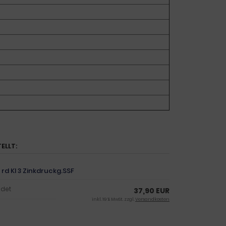
ELLT:
rd Kl 3 Zinkdruckg.SSF
ndet
37,90 EUR
inkl. 19 % MwSt. zzgl.
Versandkosten