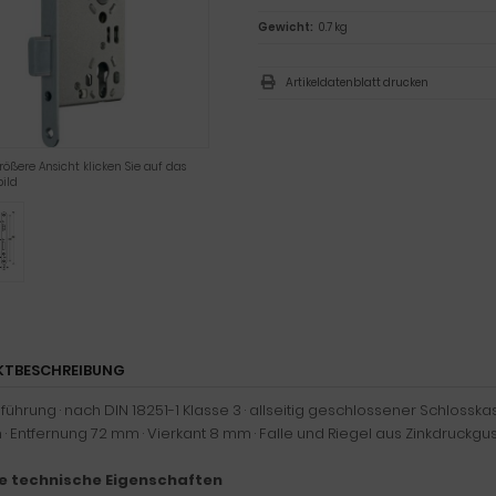
Gewicht:
0.7 kg
Artikeldatenblatt drucken
rößere Ansicht klicken Sie auf das
ild
KTBESCHREIBUNG
ührung · nach DIN 18251-1 Klasse 3 · allseitig geschlossener Schlosskas
· Entfernung 72 mm · Vierkant 8 mm · Falle und Riegel aus Zinkdruckg
e technische Eigenschaften