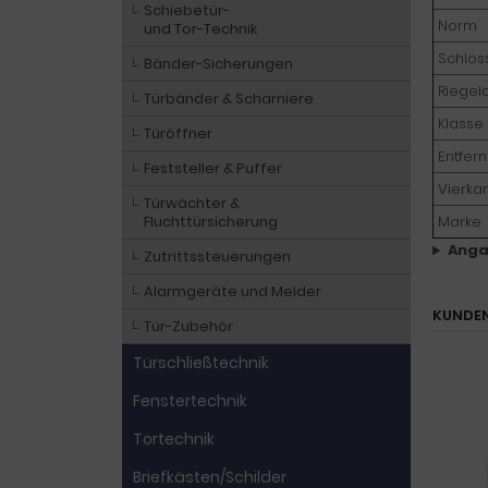
Schiebetür-
Norm
und Tor-Technik
Schlos
Bänder-Sicherungen
Riegel
Türbänder & Scharniere
Klasse
Türöffner
Entfer
Feststeller & Puffer
Vierka
Türwächter &
Fluchttürsicherung
Marke
Anga
Zutrittssteuerungen
Alarmgeräte und Melder
KUNDEN
Tür-Zubehör
Türschließtechnik
Fenstertechnik
Tortechnik
Briefkästen/Schilder