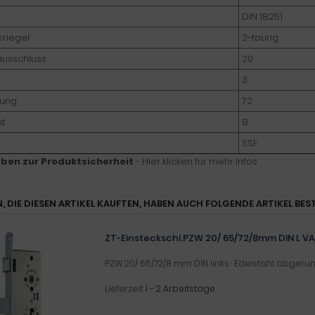
DIN 18251
sriegel
2-tourig
ausschluss
20
3
nung
72
nt
8
SSF
ben zur Produktsicherheit
- Hier klicken für mehr Infos
, DIE DIESEN ARTIKEL KAUFTEN, HABEN AUCH FOLGENDE ARTIKEL BEST
ZT-Einsteckschl.PZW 20/ 65/72/8mm DIN L VA 
PZW 20/ 65/72/8 mm DIN links · Edelstahl abgeru
Lieferzeit:
1 - 2 Arbeitstage