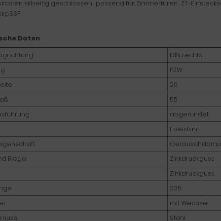
skasten: allseitig geschlossen · passend für: Zimmertüren · ZT-Einstecksc
kg.SSF ·
sche Daten
agrichtung
DIN rechts
ng
PZW
eite
20
aß
55
usführung
abgerundet
Edelstahl
eigenschaft
Geräuschdämp
nd Riegel
Zinkdruckguss
Zinkdruckguss
änge
235
el
mit Wechsel
rnuss
Stahl