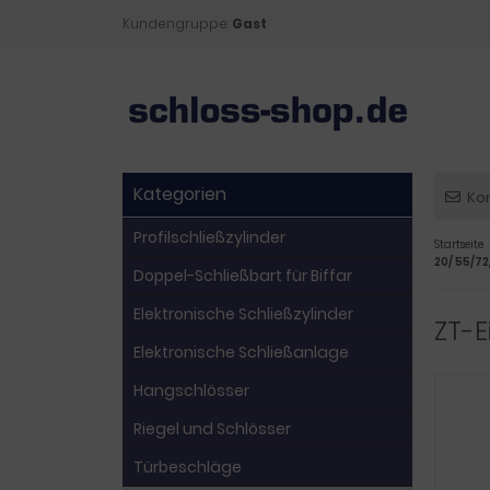
Kundengruppe:
Gast
Kategorien
Ko
Profilschließzylinder
Startseite
20/ 55/72
Doppel-Schließbart für Biffar
Elektronische Schließzylinder
ZT-E
Elektronische Schließanlage
Hangschlösser
Riegel und Schlösser
Türbeschläge