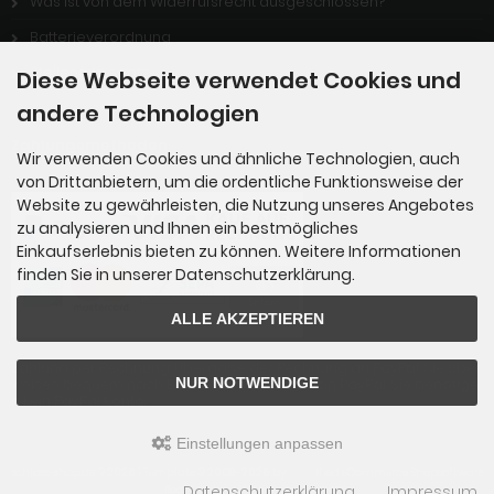
Was ist von dem Widerrufsrecht ausgeschlossen?
Batterieverordnung
Stellenangebote
Diese Webseite verwendet Cookies und
andere Technologien
Zahlungsmethoden
Wir verwenden Cookies und ähnliche Technologien, auch
von Drittanbietern, um die ordentliche Funktionsweise der
Website zu gewährleisten, die Nutzung unseres Angebotes
zu analysieren und Ihnen ein bestmögliches
Einkaufserlebnis bieten zu können. Weitere Informationen
finden Sie in unserer Datenschutzerklärung.
ALLE AKZEPTIEREN
Zahlung per Rechnung: Übergabe der Rechnung an PayPal. Sie über
NUR NOTWENDIGE
weisen bequem nach Erhalt der Ware direkt an PayPal. Sie benötige
n kein PayPal Konto.
Einstellungen anpassen
schloss-shop.de © 2026 | Template © 2009-2026 by
mod
ified eCommerce Shopsoftware
Datenschutzerklärung
Impressum
mod
ified eCommerce Shopsoftware © 2009-2026