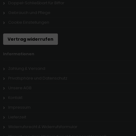
Doppel-Schließbart für Biffar
Gebrauch und Pflege
Cookie Einstellungen
Vertrag widerrufen
Informationen
Zahlung & Versand
Privatsphäre und Datenschutz
Unsere AGB
Kontakt
Impressum
Lieferzeit
Widerrufsrecht & Widerrufsformular