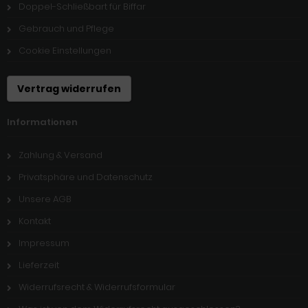
Doppel-Schließbart für Biffar
Gebrauch und Pflege
Cookie Einstellungen
Vertrag widerrufen
Informationen
Zahlung & Versand
Privatsphäre und Datenschutz
Unsere AGB
Kontakt
Impressum
Lieferzeit
Widerrufsrecht & Widerrufsformular