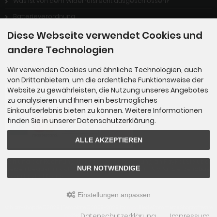
Was ist von dem Widerrufsrecht ausgeschlossen?
Batterieverordnung
Stellenangebote
Diese Webseite verwendet Cookies und
andere Technologien
Zahlungsmethoden
Wir verwenden Cookies und ähnliche Technologien, auch
von Drittanbietern, um die ordentliche Funktionsweise der
Website zu gewährleisten, die Nutzung unseres Angebotes
zu analysieren und Ihnen ein bestmögliches
Einkaufserlebnis bieten zu können. Weitere Informationen
finden Sie in unserer Datenschutzerklärung.
ALLE AKZEPTIEREN
Zahlung per Rechnung: Übergabe der Rechnung an PayPal. Sie über
NUR NOTWENDIGE
weisen bequem nach Erhalt der Ware direkt an PayPal. Sie benötige
n kein PayPal Konto.
Einstellungen anpassen
schloss-shop.de © 2026 | Template © 2009-2026 by
mod
ified eCommerce Shopsoftware
Datenschutzerklärung
Impressum
mod
ified eCommerce Shopsoftware © 2009-2026