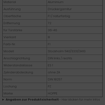
Material
Aluminium
Ausführung
Drückergarnitur
Oberfläche
F1 / naturfarbig
Entfernung
72
für Türstärke
36-46
Vierkant
8
Farb-Nr.
F1
Modell
Stockholm 1140/3331/3410
Anschlagrichtung
DIN links / rechts
Widerstandsklasse
ES 1
Zylinderabdeckung
ohne ZA
Norm
DIN 18257
Lochung
PZ
Marke
HOPPE
Angaben zur Produktsicherheit
- Hier klicken für mehr Infos