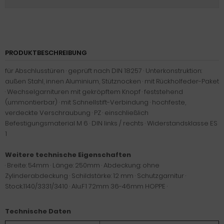
PRODUKTBESCHREIBUNG
für Abschlusstüren · geprüft nach DIN 18257 · Unterkonstruktion:
außen Stahl, innen Aluminium, Stütznocken · mit Rückholfeder-Paket
· Wechselgarnituren mit gekröpftem Knopf · feststehend
(ummontierbar) · mit Schnellstift-Verbindung · hochfeste,
verdeckte Verschraubung · PZ · einschließlich
Befestigungsmaterial M 6 · DIN links / rechts · Widerstandsklasse ES
1
Weitere technische Eigenschaften
· Breite: 54mm · Länge: 250mm · Abdeckung: ohne
Zylinderabdeckung · Schildstärke: 12 mm · Schutzgarnitur ·
Stock.1140/3331/3410 · Alu.F1 72mm 36-46mm HOPPE ·
Technische Daten