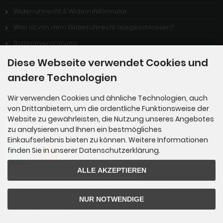
Widerrufsrecht & Widerrufsformular
Was ist von dem Widerrufsrecht ausgeschlossen?
Batterieverordnung
Stellenangebote
Diese Webseite verwendet Cookies und
andere Technologien
Zahlungsmethoden
Wir verwenden Cookies und ähnliche Technologien, auch
von Drittanbietern, um die ordentliche Funktionsweise der
Website zu gewährleisten, die Nutzung unseres Angebotes
zu analysieren und Ihnen ein bestmögliches
Einkaufserlebnis bieten zu können. Weitere Informationen
finden Sie in unserer Datenschutzerklärung.
ALLE AKZEPTIEREN
Zahlung per Rechnung: Übergabe der Rechnung an PayPal. Sie über
NUR NOTWENDIGE
weisen bequem nach Erhalt der Ware direkt an PayPal. Sie benötige
n kein PayPal Konto.