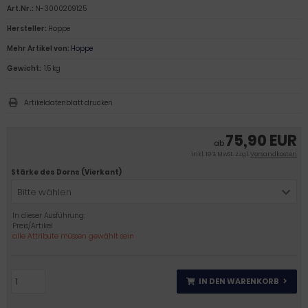
Art.Nr.:
N-3000209125
Hersteller:
Hoppe
Mehr Artikel von:
Hoppe
Gewicht:
1.5 kg
Artikeldatenblatt drucken
75,90 EUR
ab
inkl. 19 % MwSt. zzgl.
Versandkosten
Stärke des Dorns (Vierkant)
Bitte wählen
In dieser Ausführung:
Preis/Artikel
alle Attribute müssen gewählt sein
IN DEN WARENKORB