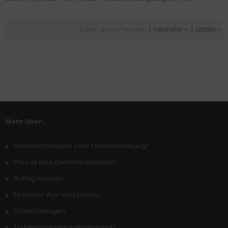
« Erster
|
« vorheriger
|
nächster »
|
Letzter »
Mehr über...
Gleichschließend oder Einzelschließung?
Was ist eine Gefahrenfunktion?
Richtig messen
Einfacher Aus- und Einbau
Schließanlagen
Türbeschlag mit Aufbohrschutz