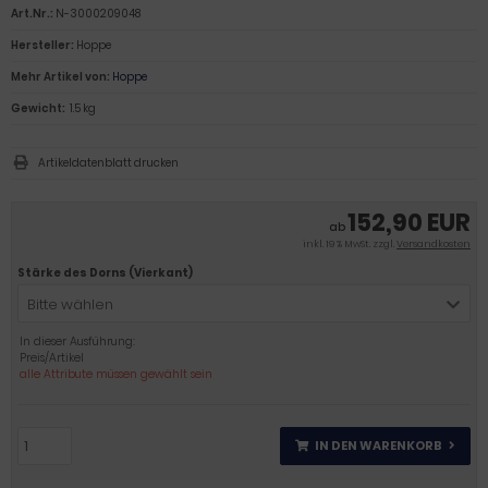
Art.Nr.:
N-3000209048
Hersteller:
Hoppe
Mehr Artikel von:
Hoppe
Gewicht:
1.5 kg
Artikeldatenblatt drucken
152,90 EUR
ab
inkl. 19 % MwSt. zzgl.
Versandkosten
Stärke des Dorns (Vierkant)
Bitte wählen
In dieser Ausführung:
Preis/Artikel
alle Attribute müssen gewählt sein
IN DEN WARENKORB