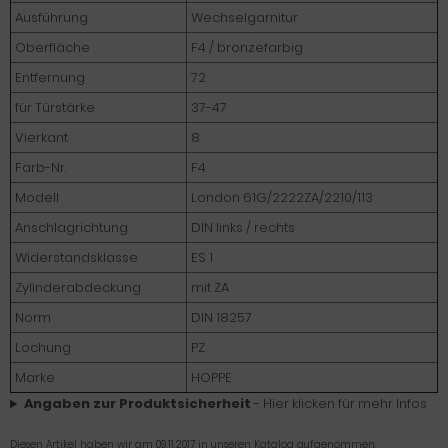
Ausführung
Wechselgarnitur
Oberfläche
F4 / bronzefarbig
Entfernung
72
für Türstärke
37-47
Vierkant
8
Farb-Nr.
F4
Modell
London 61G/2222ZA/2210/113
Anschlagrichtung
DIN links / rechts
Widerstandsklasse
ES 1
Zylinderabdeckung
mit ZA
Norm
DIN 18257
Lochung
PZ
Marke
HOPPE
Angaben zur Produktsicherheit
- Hier klicken für mehr Infos
Diesen Artikel haben wir am 09.11.2017 in unseren Katalog aufgenommen.