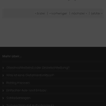
« Erster
|
« vorheriger
|
nächster »
|
Letzter »
Mehr über...
Gleichschließend oder Einzelschließung?
Was ist eine Gefahrenfunktion?
Richtig messen
Einfacher Aus- und Einbau
Schließanlagen
Türbeschlag mit Aufbohrschutz