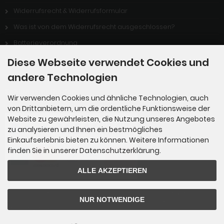
Widerrufsrecht & Widerrufsformular
Was ist von dem Widerrufsrecht ausgeschlossen?
Batterieverordnung
Stellenangebote
Diese Webseite verwendet Cookies und
andere Technologien
Zahlungsmethoden
Wir verwenden Cookies und ähnliche Technologien, auch
von Drittanbietern, um die ordentliche Funktionsweise der
Website zu gewährleisten, die Nutzung unseres Angebotes
zu analysieren und Ihnen ein bestmögliches
Einkaufserlebnis bieten zu können. Weitere Informationen
finden Sie in unserer Datenschutzerklärung.
ALLE AKZEPTIEREN
Zahlung per Rechnung: Übergabe der Rechnung an PayPal. Sie über
NUR NOTWENDIGE
weisen bequem nach Erhalt der Ware direkt an PayPal. Sie benötige
n kein PayPal Konto.