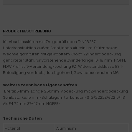
PRODUKTBESCHREIBUNG
für Abschlusstüren mit ZA · geprüft nach DIN 18257 ·
Unterkonstruktion: außen Stahl, innen Aluminium, Stütznocken ·
Wechselgarnituren mit gekröpftem Knopf · Zylinderabdeckung:
gehärteter Stahl, für vorstehende Zylinderlänge 10-18 mm · HOPPE
FDW Profilstift-Verbindung · Lochung PZ · Widerstandsklasse ES 1 ·
Befestigung: verdeckt, durchgehend, Gewindeschrauben M6
Weitere technische Eigenschaften
· Breite: 54mm · Länge: 250mm · Abdeckung: mit Zylinderabdeckung ·
Schildstärke: 15 mm · Schutzgarnitur London · 61G/2222ZA/2210/113 ·
Alu.F4 72mm 37-47mm HOPPE ·
Technische Daten
Material
Aluminium