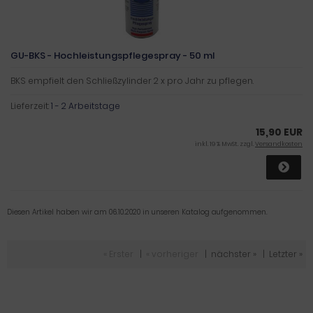
GU-BKS - Hochleistungspflegespray - 50 ml
BKS empfielt den Schließzylinder 2 x pro Jahr zu pflegen.
Lieferzeit:
1 - 2 Arbeitstage
15,90 EUR
inkl. 19 % MwSt. zzgl.
Versandkosten
Diesen Artikel haben wir am 06.10.2020 in unseren Katalog aufgenommen.
« Erster
|
« vorheriger
|
nächster »
|
Letzter »