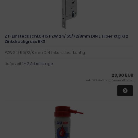
ZT-Einsteckschl.0415 PZW 24/ 55/72/8mm DIN L silber ktg.Kl 2
Zinkdruckgruss BKS
PZW 24/ 55/72/8 mm DIN links · silber käntig
Lieferzeit:
1 - 2 Arbeitstage
23,90 EUR
inkl. 19 % MwSt. zzgl.
Versandkosten