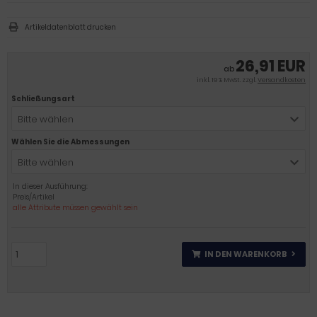
Artikeldatenblatt drucken
26,91 EUR
ab
inkl. 19 % MwSt. zzgl.
Versandkosten
Schließungsart
Bitte wählen
Wählen Sie die Abmessungen
Bitte wählen
In dieser Ausführung:
Preis/Artikel
alle Attribute müssen gewählt sein
IN DEN WARENKORB