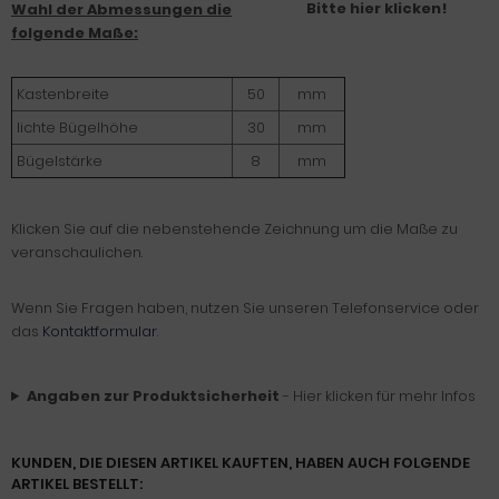
Bitte hier klicken!
Wahl der Abmessungen die
folgende Maße:
Kastenbreite
50
mm
lichte Bügelhöhe
30
mm
Bügelstärke
8
mm
Klicken Sie auf die nebenstehende Zeichnung um die Maße zu
veranschaulichen.
Wenn Sie Fragen haben, nutzen Sie unseren Telefonservice oder
das
Kontaktformular
.
Angaben zur Produktsicherheit
- Hier klicken für mehr Infos
KUNDEN, DIE DIESEN ARTIKEL KAUFTEN, HABEN AUCH FOLGENDE
ARTIKEL BESTELLT: