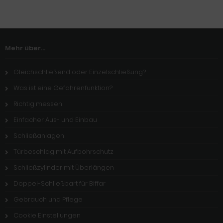
Mehr über...
Gleichschließend oder Einzelschließung?
Was ist eine Gefahrenfunktion?
Richtig messen
Einfacher Aus- und Einbau
Schließanlagen
Türbeschlag mit Aufbohrschutz
Schließzylinder mit Überlängen
Doppel-Schließbart für Biffar
Gebrauch und Pflege
Cookie Einstellungen