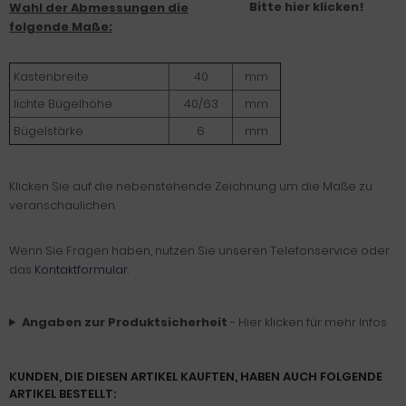
Bitte hier klicken!
Wahl der Abmessungen die
folgende Maße:
Kastenbreite
40
mm
lichte Bügelhöhe
40/63
mm
Bügelstärke
6
mm
Klicken Sie auf die nebenstehende Zeichnung um die Maße zu
veranschaulichen.
Wenn Sie Fragen haben, nutzen Sie unseren Telefonservice oder
das
Kontaktformular
.
Angaben zur Produktsicherheit
- Hier klicken für mehr Infos
KUNDEN, DIE DIESEN ARTIKEL KAUFTEN, HABEN AUCH FOLGENDE
ARTIKEL BESTELLT: