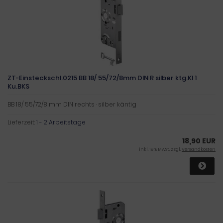
ZT-Einsteckschl.0215 BB 18/ 55/72/8mm DIN R silber ktg.Kl 1
Ku.BKS
BB 18/ 55/72/8 mm DIN rechts · silber käntig
Lieferzeit:
1 - 2 Arbeitstage
18,90 EUR
inkl. 19 % MwSt. zzgl.
Versandkosten