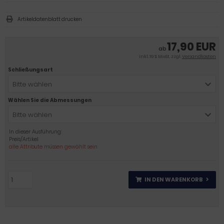
Artikeldatenblatt drucken
17,90 EUR
ab
inkl. 19 % MwSt. zzgl.
Versandkosten
Schließungsart
Bitte wählen
Wählen Sie die Abmessungen
Bitte wählen
In dieser Ausführung:
Preis/Artikel
alle Attribute müssen gewählt sein
IN DEN WARENKORB