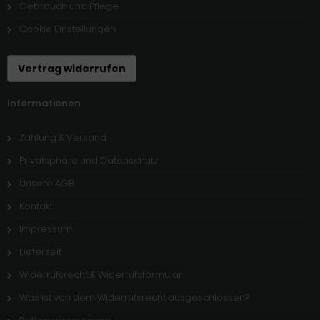
Gebrauch und Pflege
Cookie Einstellungen
Vertrag widerrufen
Informationen
Zahlung & Versand
Privatsphäre und Datenschutz
Unsere AGB
Kontakt
Impressum
Lieferzeit
Widerrufsrecht & Widerrufsformular
Was ist von dem Widerrufsrecht ausgeschlossen?