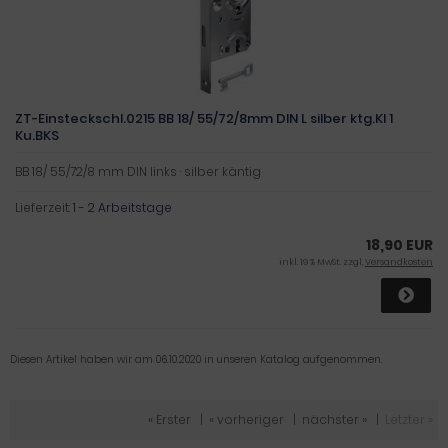
ZT-Einsteckschl.0215 BB 18/ 55/72/8mm DIN L silber ktg.Kl 1
Ku.BKS
BB 18/ 55/72/8 mm DIN links · silber käntig
Lieferzeit:
1 - 2 Arbeitstage
18,90 EUR
inkl. 19 % MwSt. zzgl.
Versandkosten
Diesen Artikel haben wir am 06.10.2020 in unseren Katalog aufgenommen.
« Erster
|
« vorheriger
|
nächster »
|
Letzter »