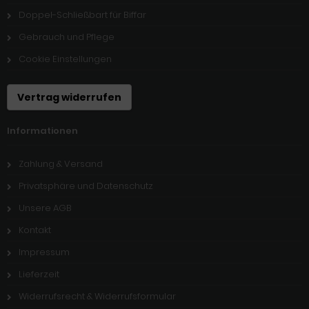
Doppel-Schließbart für Biffar
Gebrauch und Pflege
Cookie Einstellungen
Vertrag widerrufen
Informationen
Zahlung & Versand
Privatsphäre und Datenschutz
Unsere AGB
Kontakt
Impressum
Lieferzeit
Widerrufsrecht & Widerrufsformular