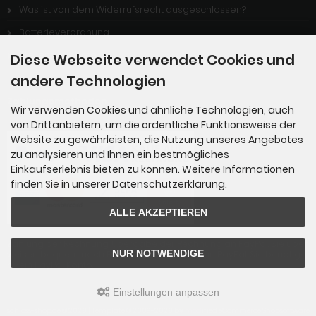
Was ist von dem Widerrufsrecht ausgeschlossen?
Batterieverordnung
Stellenangebote
Diese Webseite verwendet Cookies und
andere Technologien
Zahlungsmethoden
Wir verwenden Cookies und ähnliche Technologien, auch
von Drittanbietern, um die ordentliche Funktionsweise der
Website zu gewährleisten, die Nutzung unseres Angebotes
zu analysieren und Ihnen ein bestmögliches
Einkaufserlebnis bieten zu können. Weitere Informationen
finden Sie in unserer Datenschutzerklärung.
ALLE AKZEPTIEREN
Zahlung per Rechnung: Übergabe der Rechnung an PayPal. Sie über
NUR NOTWENDIGE
weisen bequem nach Erhalt der Ware direkt an PayPal. Sie benötige
n kein PayPal Konto.
Einstellungen anpassen
schloss-shop.de © 2026 | Template © 2009-2026 by
mod
ified eCommerce Shopsoftware