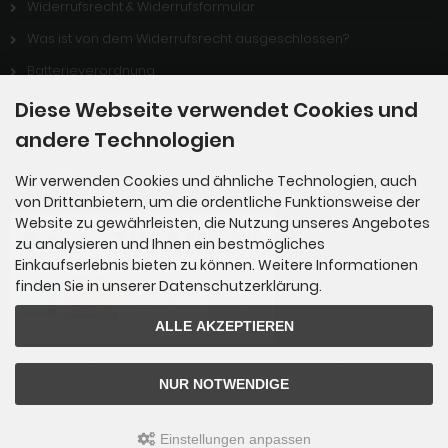
Widerrufsrecht & Widerrufsformular
Was ist von dem Widerrufsrecht ausgeschlossen?
Batterieverordnung
Stellenangebote
Diese Webseite verwendet Cookies und
andere Technologien
Zahlungsmethoden
Wir verwenden Cookies und ähnliche Technologien, auch
von Drittanbietern, um die ordentliche Funktionsweise der
Website zu gewährleisten, die Nutzung unseres Angebotes
zu analysieren und Ihnen ein bestmögliches
Einkaufserlebnis bieten zu können. Weitere Informationen
finden Sie in unserer Datenschutzerklärung.
ALLE AKZEPTIEREN
Zahlung per Rechnung: Übergabe der Rechnung an PayPal. Sie über
NUR NOTWENDIGE
weisen bequem nach Erhalt der Ware direkt an PayPal. Sie benötige
n kein PayPal Konto.
Einstellungen anpassen