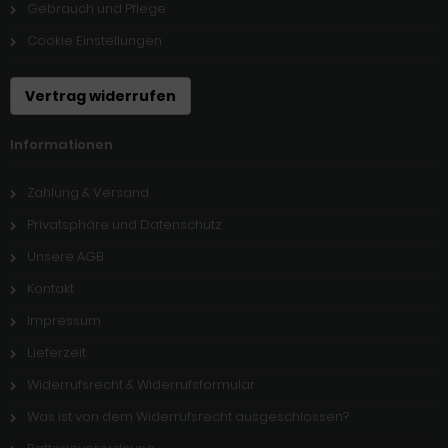
Gebrauch und Pflege
Cookie Einstellungen
Vertrag widerrufen
Informationen
Zahlung & Versand
Privatsphäre und Datenschutz
Unsere AGB
Kontakt
Impressum
Lieferzeit
Widerrufsrecht & Widerrufsformular
Was ist von dem Widerrufsrecht ausgeschlossen?