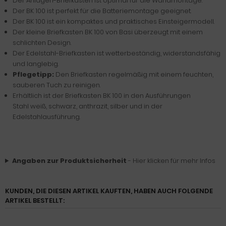
Der Anlagen-Briefkasten ist optimal für die Wandmontage.
Der BK 100 ist perfekt für die Batteriemontage geeignet.
Der BK 100 ist ein kompaktes und praktisches Einsteigermodell.
Der kleine Briefkasten BK 100 von Basi überzeugt mit einem
schlichten Design.
Der Edelstahl-Briefkasten ist wetterbeständig, widerstandsfähig
und langlebig.
Pflegetipp:
Den Briefkasten regelmäßig mit einem feuchten,
sauberen Tuch zu reinigen.
Erhältlich ist der Briefkasten BK 100 in den Ausführungen
Stahl weiß, schwarz, anthrazit, silber und in der
Edelstahlausführung.
Angaben zur Produktsicherheit
- Hier klicken für mehr Infos
KUNDEN, DIE DIESEN ARTIKEL KAUFTEN, HABEN AUCH FOLGENDE
ARTIKEL BESTELLT: