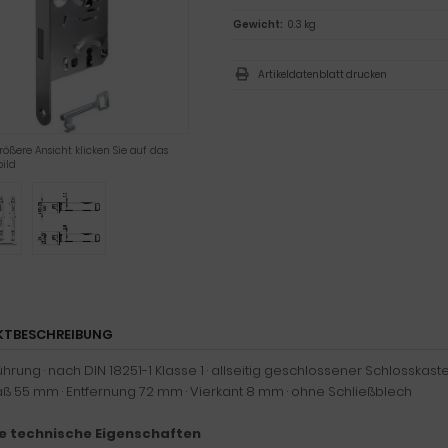
Gewicht:
0.3 kg
Artikeldatenblatt drucken
rößere Ansicht klicken Sie auf das
ild
KTBESCHREIBUNG
hrung · nach DIN 18251-1 Klasse 1 · allseitig geschlossener Schlosskasten ·
 55 mm · Entfernung 72 mm · Vierkant 8 mm · ohne Schließblech
e technische Eigenschaften