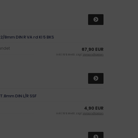
/8mm DIN R VA rd Kl 5 BKS
undet
67,90 EUR
inkl. 19 % MwSt. zzgl.
Versandkosten
.T.8mm DIN L/R SSF
4,90 EUR
inkl. 19 % MwSt. zzgl.
Versandkosten