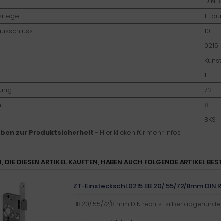
DIN 1
sriegel
1-tou
ausschluss
10
0215
Kunst
1
nung
72
nt
8
BKS
ben zur Produktsicherheit
- Hier klicken für mehr Infos
, DIE DIESEN ARTIKEL KAUFTEN, HABEN AUCH FOLGENDE ARTIKEL BEST
ZT-Einsteckschl.0215 BB 20/ 55/72/8mm DIN R s
BB 20/ 55/72/8 mm DIN rechts · silber abgerunde