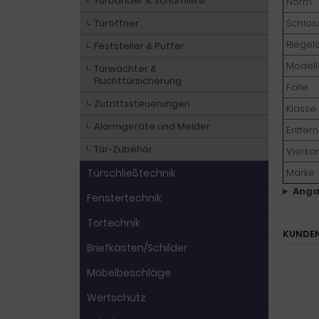
Türbänder & Scharniere
Norm
Türöffner
Schlos
Riegel
Feststeller & Puffer
Modell
Türwächter &
Fluchttürsicherung
Falle
Zutrittssteuerungen
Klasse
Alarmgeräte und Melder
Entfer
Tür-Zubehör
Vierka
Türschließtechnik
Marke
Anga
Fenstertechnik
Tortechnik
KUNDEN
Briefkästen/Schilder
Möbelbeschläge
Wertschutz