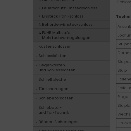
· Schlos
Feuerschutz-Einsteckschloss
Einsteck-Panikschloss
Techni
Behörden-Einsteckschloss
Anschl
FUHR Multisafe
Lochu
Mehrfachverriegelungen
Stulpbr
Kastenschlösser
Dornm
Schlosskästen
Stulpa
Gegenkästen
und Schliesskästen
Stulp
Fallen
Schließbleche
Falle u
Türsicherungen
Riegel
Schiebetorkasten
Stulpl
Schiebetür-
und Tor-Technik
Wechs
Bänder-Sicherungen
Drücke