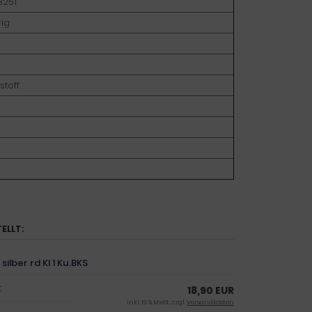
8251
rig
stoff
ELLT:
ilber rd Kl 1 Ku.BKS
t
18,90 EUR
inkl. 19 % MwSt. zzgl.
Versandkosten