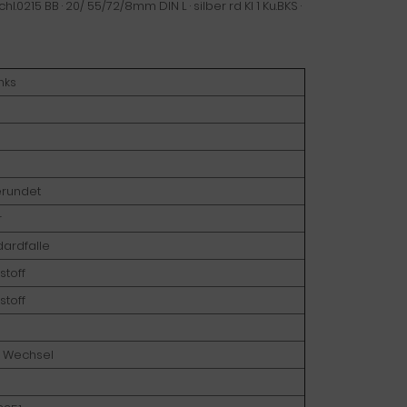
.0215 BB · 20/ 55/72/8mm DIN L · silber rd Kl 1 Ku.BKS ·
inks
rundet
r
dardfalle
stoff
stoff
 Wechsel