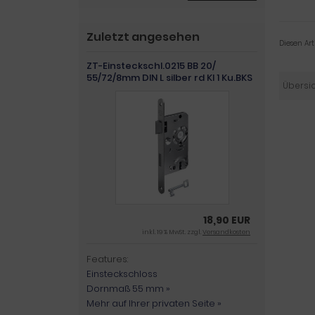
Zuletzt angesehen
Diesen Ar
ZT-Einsteckschl.0215 BB 20/
55/72/8mm DIN L silber rd Kl 1 Ku.BKS
Übersi
18,90 EUR
inkl. 19 % MwSt. zzgl.
Versandkosten
Features:
Einsteckschloss
Dornmaß 55 mm »
Mehr auf Ihrer privaten Seite »