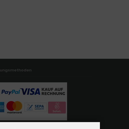
lungsmethoden
ung per Rechnung: Übergabe der Rechnung an Pay