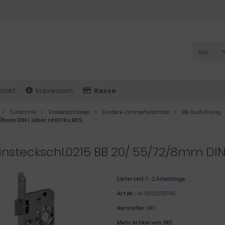
Alle
ntakt
Impressum
Kasse
Türtechnik
Einsteckschlösser
Einsteck-Zimmertürschloss
BB-Ausführung
/8mm DIN L silber rd Kl 1 Ku.BKS
insteckschl.0215 BB 20/ 55/72/8mm DIN L 
Lieferzeit:
1 - 2 Arbeitstage
Art.Nr.:
N-3000251045
Hersteller:
BKS
Mehr Artikel von:
BKS