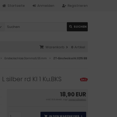
Startseite
Anmelden
Registrieren
SUCHEN
Warenkorb
0
Artikel
Einsteckschloss Dornmaß 55 mm
ZT-Einsteckschl.0215 BB
silber rd Kl 1 Ku.BKS
18,90 EUR
inkl. 19 % MwSt. zzgl.
Versandkosten
IN DEN WARENKORB