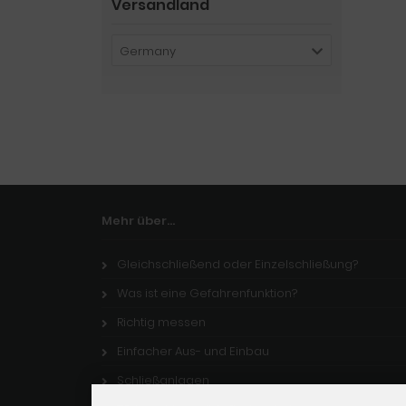
Versandland
Germany
Mehr über...
Gleichschließend oder Einzelschließung?
Was ist eine Gefahrenfunktion?
Richtig messen
Einfacher Aus- und Einbau
Schließanlagen