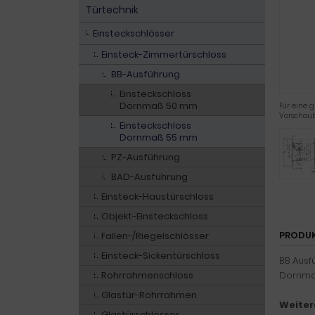
Türtechnik
Einsteckschlösser
Einsteck-Zimmertürschloss
BB-Ausführung
Einsteckschloss
Dornmaß 50 mm
Für eine g
Vorschaub
Einsteckschloss
Dornmaß 55 mm
PZ-Ausführung
BAD-Ausführung
Einsteck-Haustürschloss
Objekt-Einsteckschloss
PRODU
Fallen-/Riegelschlösser
Einsteck-Sickentürschloss
BB Ausfü
Rohrrahmenschloss
Dornmaß
Glastür-Rohrrahmen
Weiter
Glastürschlösser