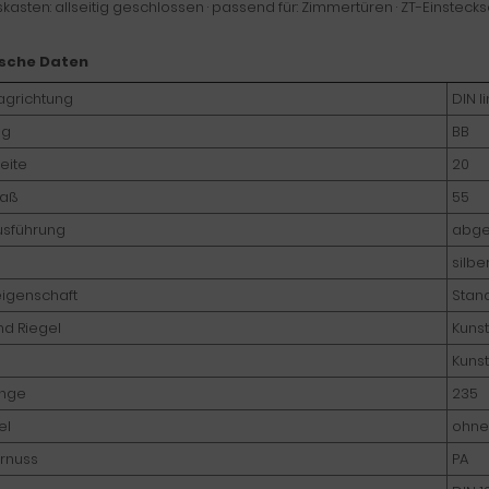
skasten: allseitig geschlossen · passend für: Zimmertüren · ZT-Einsteckschl
sche Daten
agrichtung
DIN l
ng
BB
eite
20
aß
55
usführung
abge
silbe
eigenschaft
Stan
nd Riegel
Kunst
Kunst
änge
235
el
ohne
rnuss
PA