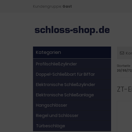
Kundengruppe:
Gast
Kategorien
Ko
Profilschließzylinder
Startseite
20/ 55/72
Doppel-Schließbart für Biffar
Elektronische Schließzylinder
ZT-E
Elektronische Schließanlage
Hangschlösser
Riegel und Schlösser
Türbeschläge