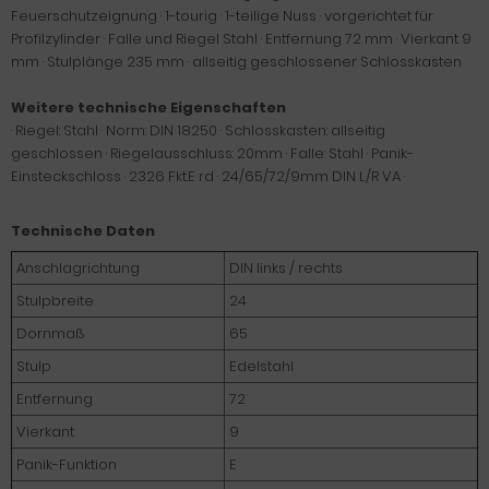
Feuerschutzeignung · 1-tourig · 1-teilige Nuss · vorgerichtet für
Profilzylinder · Falle und Riegel Stahl · Entfernung 72 mm · Vierkant 9
mm · Stulplänge 235 mm · allseitig geschlossener Schlosskasten
Weitere technische Eigenschaften
· Riegel: Stahl · Norm: DIN 18250 · Schlosskasten: allseitig
geschlossen · Riegelausschluss: 20mm · Falle: Stahl · Panik-
Einsteckschloss · 2326 Fkt.E rd · 24/65/72/9mm DIN L/R VA ·
Technische Daten
Anschlagrichtung
DIN links / rechts
Stulpbreite
24
Dornmaß
65
Stulp
Edelstahl
Entfernung
72
Vierkant
9
Panik-Funktion
E