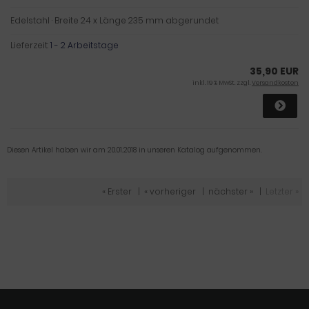
Edelstahl · Breite 24 x Länge 235 mm abgerundet
Lieferzeit:
1 - 2 Arbeitstage
35,90 EUR
inkl. 19 % MwSt. zzgl.
Versandkosten
Diesen Artikel haben wir am 20.01.2018 in unseren Katalog aufgenommen.
« Erster
|
« vorheriger
|
nächster »
|
Letzter »