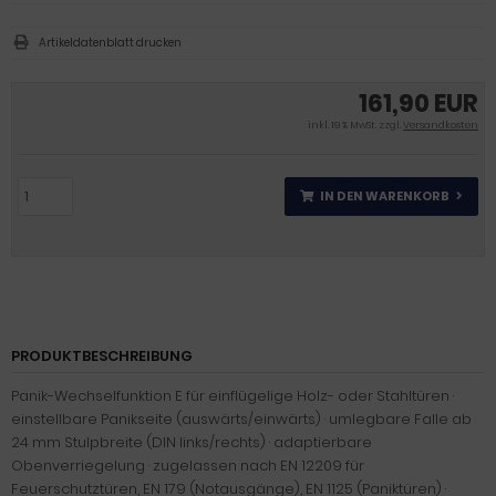
Artikeldatenblatt drucken
161,90 EUR
inkl. 19 % MwSt. zzgl.
Versandkosten
IN DEN WARENKORB
PRODUKTBESCHREIBUNG
Panik-Wechselfunktion E für einflügelige Holz- oder Stahltüren ·
einstellbare Panikseite (auswärts/einwärts) · umlegbare Falle ab
24 mm Stulpbreite (DIN links/rechts) · adaptierbare
Obenverriegelung · zugelassen nach EN 12209 für
Feuerschutztüren, EN 179 (Notausgänge), EN 1125 (Paniktüren) ·