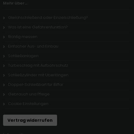
Mehr über...
Gleichschließend oder Einzelschließung?
Was ist eine Gefahrenfunktion?
Richtig messen
Einfacher Aus- und Einbau
Schließanlagen
Türbeschlag mit Aufbohrschutz
Schließzylinder mit Überlängen
Doppel-Schließbart für Biffar
Gebrauch und Pflege
Cookie Einstellungen
Vertrag widerrufen