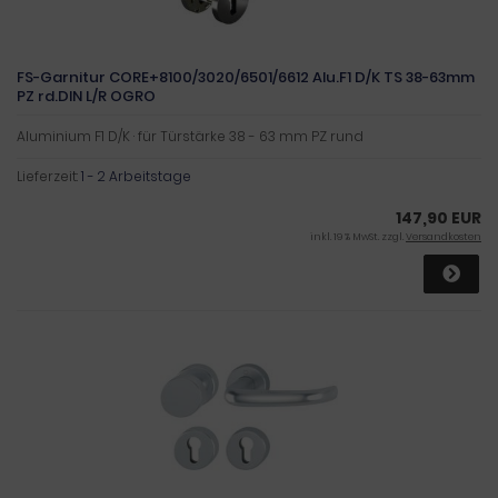
FS-Garnitur CORE+8100/3020/6501/6612 Alu.F1 D/K TS 38-63mm
PZ rd.DIN L/R OGRO
Aluminium F1 D/K · für Türstärke 38 - 63 mm PZ rund
Lieferzeit:
1 - 2 Arbeitstage
147,90 EUR
inkl. 19 % MwSt. zzgl.
Versandkosten