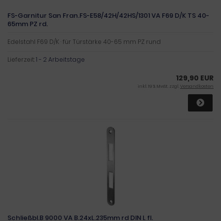
FS-Garnitur San Fran.FS-E58/42H/42HS/1301 VA F69 D/K TS 40-
65mm PZ rd.
Edelstahl F69 D/K · für Türstärke 40-65 mm PZ rund
Lieferzeit:
1 - 2 Arbeitstage
129,90 EUR
inkl. 19 % MwSt. zzgl.
Versandkosten
Schließbl.B 9000 VA B.24xL.235mm rd DIN L fl.