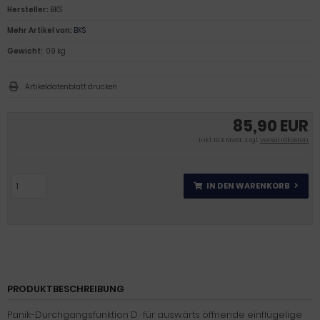
Hersteller:
BKS
Mehr Artikel von:
BKS
Gewicht:
0.9 kg
Artikeldatenblatt drucken
85,90 EUR
inkl. 19 % MwSt. zzgl.
Versandkosten
IN DEN WARENKORB
PRODUKTBESCHREIBUNG
Panik-Durchgangsfunktion D · für auswärts öffnende einflügelige