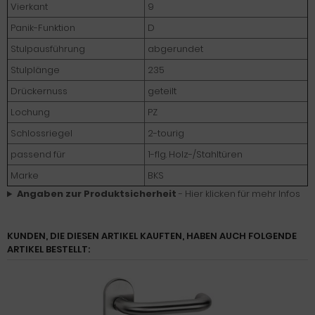
Vierkant
9
Panik-Funktion
D
Stulpausführung
abgerundet
Stulplänge
235
Drückernuss
geteilt
Lochung
PZ
Schlossriegel
2-tourig
passend für
1-flg. Holz-/Stahltüren
Marke
BKS
Angaben zur Produktsicherheit
- Hier klicken für mehr Infos
KUNDEN, DIE DIESEN ARTIKEL KAUFTEN, HABEN AUCH FOLGENDE
ARTIKEL BESTELLT: