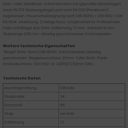
Holz- oder Stahltüren · in Kombination mit geprüften Beschlägen
nach EN 179 (Notausgänge) und nach EN 1125 (Paniktüren)
zugelassen · Feuerschutzeignung nach DIN 18250 + DIN 4102 + DIN
EN 1634 · zweitourig · 2-teilige Nuss · vorgerichtet für Profilzylinder ·
Falle und Riegel aus Stahl · Entfernung 72 mm · Vierkant 9 mm ·
Stulplänge 235 mm · allseitig geschlossener Schlosskasten
Weitere technische Eigenschaften
· Riegel: Stahl · Norm: DIN 18250 · Schlosskasten: allseitig
geschlossen · Riegelausschluss: 20mm · Falle: Stahl · Panik-
Einsteckschloss · 1201 Fkt.D rd · 24/65/72/9mm DIN L ·
Technische Daten
Anschlagrichtung
DIN links
Stulpbreite
24
Dornmaß
65
Stulp
verzinkt
Entfernung
72