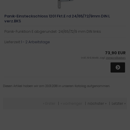
Panik-Einsteckschloss 1201 Fkt.E rd 24/65/72/9mm DIN L
verz.BKS
Panik-Funktion E abgerundet · 24/65/72/9 mm DIN links
Lieferzeit:
1 - 2 Arbeitstage
73,90 EUR
inkl. 19 % MwSt. zzgl.
Versandkosten
Diesen Artikel haben wir am 20.01.2018 in unseren Katalog aufgenommen.
« Erster
|
« vorheriger
|
nächster »
|
Letzter »