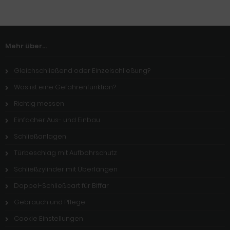
Mehr über...
Gleichschließend oder Einzelschließung?
Was ist eine Gefahrenfunktion?
Richtig messen
Einfacher Aus- und Einbau
Schließanlagen
Türbeschlag mit Aufbohrschutz
Schließzylinder mit Überlängen
Doppel-Schließbart für Biffar
Gebrauch und Pflege
Cookie Einstellungen