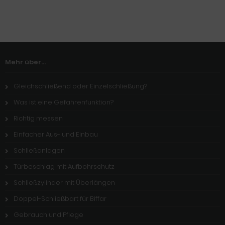
Mehr über...
Gleichschließend oder Einzelschließung?
Was ist eine Gefahrenfunktion?
Richtig messen
Einfacher Aus- und Einbau
Schließanlagen
Türbeschlag mit Aufbohrschutz
Schließzylinder mit Überlängen
Doppel-Schließbart für Biffar
Gebrauch und Pflege