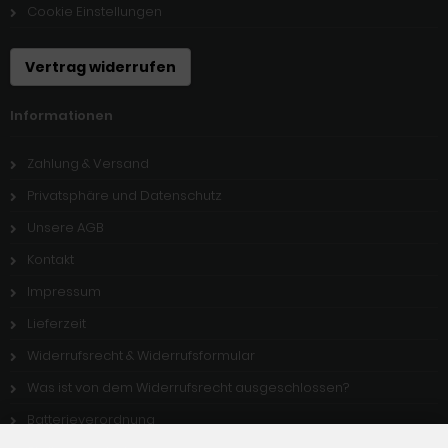
Cookie Einstellungen
Vertrag widerrufen
Informationen
Zahlung & Versand
Privatsphäre und Datenschutz
Unsere AGB
Kontakt
Impressum
Lieferzeit
Widerrufsrecht & Widerrufsformular
Was ist von dem Widerrufsrecht ausgeschlossen?
Batterieverordnung