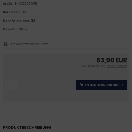
Art.Nr.:
N-3322024051
Hersteller:
BKS
Mehr Artikel von:
BKS
Gewicht:
0.9 kg
Artikeldatenblatt drucken
63,90 EUR
inkl. 19 % MwSt. zzgl.
Versandkosten
IN DEN WARENKORB
PRODUKTBESCHREIBUNG