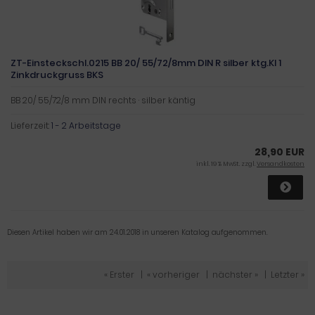
ZT-Einsteckschl.0215 BB 20/ 55/72/8mm DIN R silber ktg.Kl 1
Zinkdruckgruss BKS
BB 20/ 55/72/8 mm DIN rechts · silber käntig
Lieferzeit:
1 - 2 Arbeitstage
28,90 EUR
inkl. 19 % MwSt. zzgl.
Versandkosten
Diesen Artikel haben wir am 24.01.2018 in unseren Katalog aufgenommen.
« Erster
|
« vorheriger
|
nächster »
|
Letzter »