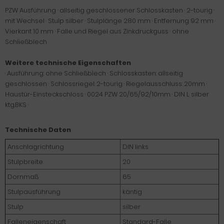
PZW Ausführung · allseitig geschlossener Schlosskasten · 2-tourig ·
mit Wechsel · Stulp silber · Stulplänge 280 mm · Entfernung 92 mm ·
Vierkant 10 mm · Falle und Riegel aus Zinkdruckguss · ohne
Schließblech
Weitere technische Eigenschaften
· Ausführung: ohne Schließblech · Schlosskasten: allseitig
geschlossen · Schlossriegel: 2-tourig · Riegelausschluss: 20mm ·
Haustür-Einsteckschloss · 0024 PZW 20/65/92/10mm · DIN L silber
ktg.BKS ·
Technische Daten
Anschlagrichtung
DIN links
Stulpbreite
20
Dornmaß
65
Stulpausführung
käntig
Stulp
silber
Falleneigenschaft
Standard-Falle