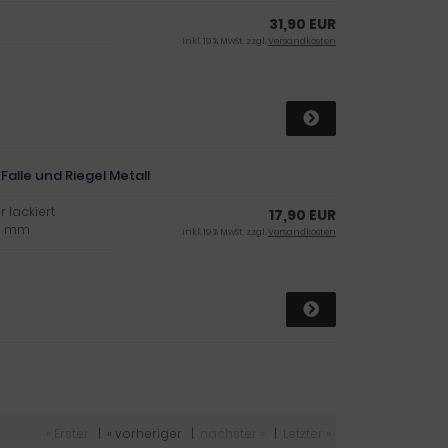
31,90 EUR
inkl. 19 % MwSt. zzgl.
Versandkosten
 Falle und Riegel Metall
r lackiert
17,90 EUR
 8 mm
inkl. 19 % MwSt. zzgl.
Versandkosten
« Erster
|
« vorheriger
|
nächster »
|
Letzter »