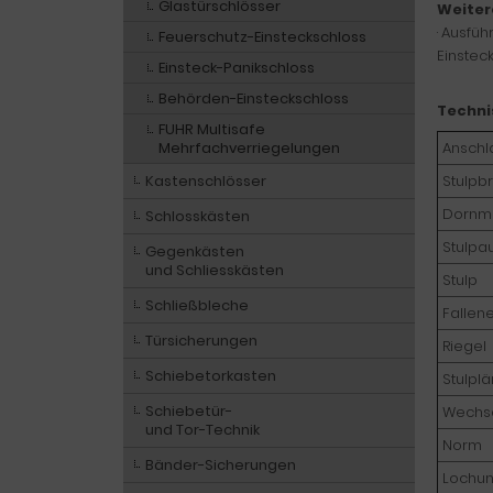
Glastürschlösser
Weiter
· Ausfüh
Feuerschutz-Einsteckschloss
Einsteck
Einsteck-Panikschloss
Behörden-Einsteckschloss
Techni
FUHR Multisafe
Mehrfachverriegelungen
Anschl
Kastenschlösser
Stulpbr
Dornm
Schlosskästen
Stulpa
Gegenkästen
und Schliesskästen
Stulp
Schließbleche
Fallen
Türsicherungen
Riegel
Schiebetorkasten
Stulpl
Schiebetür-
Wechs
und Tor-Technik
Norm
Bänder-Sicherungen
Lochu