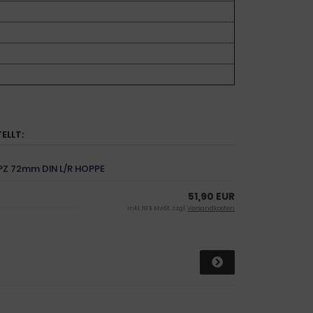
ELLT:
 PZ 72mm DIN L/R HOPPE
51,90 EUR
inkl. 19 % MwSt. zzgl.
Versandkosten
3