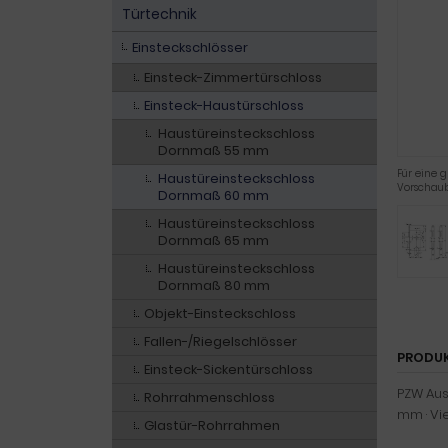
Türtechnik
Einsteckschlösser
Einsteck-Zimmertürschloss
Einsteck-Haustürschloss
Haustüreinsteckschloss
Dornmaß 55 mm
Für eine g
Haustüreinsteckschloss
Vorschaub
Dornmaß 60 mm
Haustüreinsteckschloss
Dornmaß 65 mm
Haustüreinsteckschloss
Dornmaß 80 mm
Objekt-Einsteckschloss
Fallen-/Riegelschlösser
PRODU
Einsteck-Sickentürschloss
PZW Ausf
Rohrrahmenschloss
mm · Vi
Glastür-Rohrrahmen