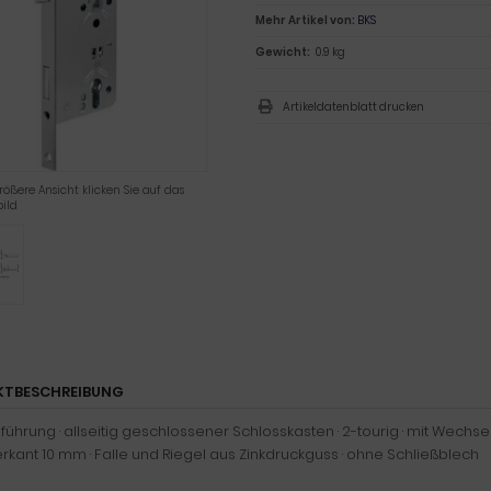
Mehr Artikel von:
BKS
Gewicht:
0.9 kg
Artikeldatenblatt drucken
rößere Ansicht klicken Sie auf das
ild
KTBESCHREIBUNG
ührung · allseitig geschlossener Schlosskasten · 2-tourig · mit Wechsel 
erkant 10 mm · Falle und Riegel aus Zinkdruckguss · ohne Schließblech