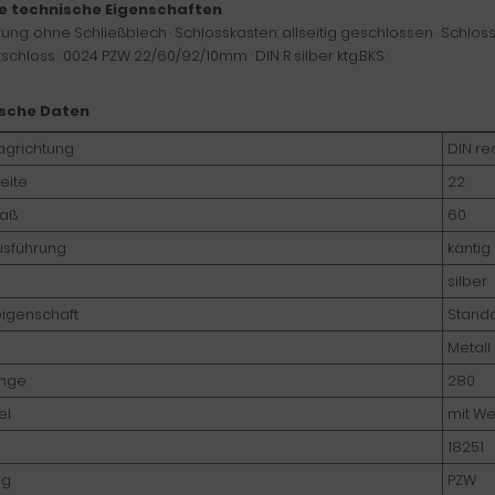
e technische Eigenschaften
rung: ohne Schließblech · Schlosskasten: allseitig geschlossen · Schloss
schloss · 0024 PZW 22/60/92/10mm · DIN R silber ktg.BKS ·
sche Daten
agrichtung
DIN re
eite
22
aß
60
usführung
käntig
silber
eigenschaft
Standa
Metall
änge
280
el
mit W
18251
ng
PZW