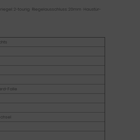
riegel: 2-tourig · Riegelausschluss: 20mm · Haustür-
chts
rd-Falle
echsel