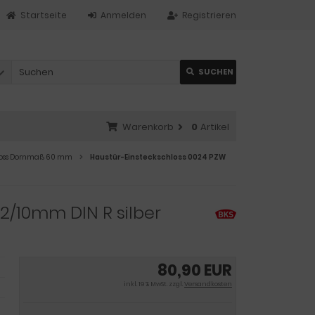
Startseite
Anmelden
Registrieren
SUCHEN
Warenkorb
0
Artikel
hloss Dornmaß 60 mm
Haustür-Einsteckschloss 0024 PZW
2/10mm DIN R silber
80,90 EUR
inkl. 19 % MwSt. zzgl.
Versandkosten