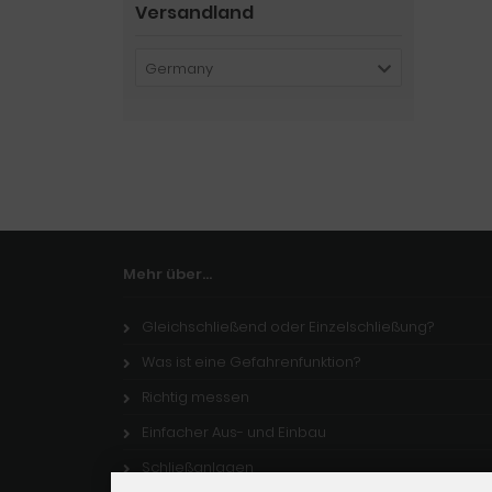
Versandland
Germany
Mehr über...
Gleichschließend oder Einzelschließung?
Was ist eine Gefahrenfunktion?
Richtig messen
Einfacher Aus- und Einbau
Schließanlagen