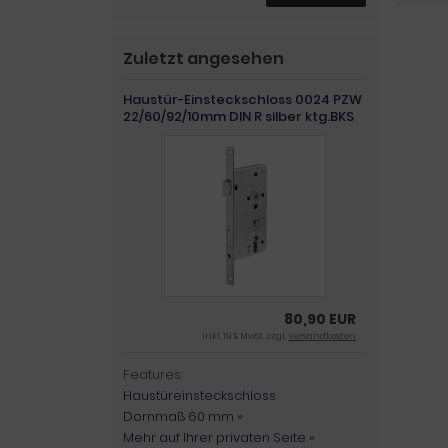
Zuletzt angesehen
Haustür-Einsteckschloss 0024 PZW
22/60/92/10mm DIN R silber ktg.BKS
80,90 EUR
inkl. 19 % MwSt. zzgl.
Versandkosten
Features:
Haustüreinsteckschloss
Dornmaß 60 mm »
Mehr auf Ihrer privaten Seite »