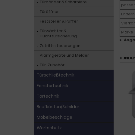
Türbänder & Scharniere
passen
Türöffner
Entfer
Feststeller & Puffer
Vierka
Türwächter &
Marke
Fluchttürsicherung
Anga
Zutrittssteuerungen
Alarmgeräte und Melder
KUNDEN
Tür-Zubehör
Türschließtechnik
Fenstertechnik
Tortechnik
Briefkästen/Schilder
Möbelbeschläge
Wertschutz