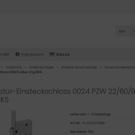
Alle
ntakt
Impressum
Kasse
Türtechnik
Einsteckschlösser
Einsteck-Haustürschloss
Haustüreinstecksc
10mm DIN R silber ktg.BKS
tür-Einsteckschloss 0024 PZW 22/60/9
BKS
Lieferzeit:
1 - 2 Arbeitstage
Art.Nr.:
N-3000251584
Hersteller:
BKS