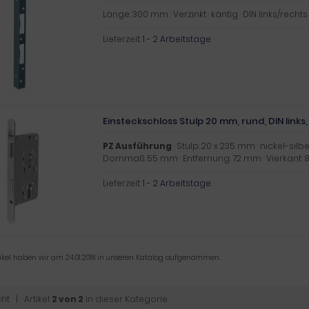
Länge: 300 mm · Verzinkt · käntig · DIN links/rechts
Lieferzeit:
1 - 2 Arbeitstage
Einsteckschloss Stulp 20 mm, rund, DIN links,
PZ Ausführung
· Stulp: 20 x 235 mm · nickel-silbe
Dornmaß: 55 mm · Entfernung: 72 mm · Vierkant:
Lieferzeit:
1 - 2 Arbeitstage
tikel haben wir am 24.01.2018 in unseren Katalog aufgenommen.
cht
| Artikel
2 von 2
in dieser Kategorie