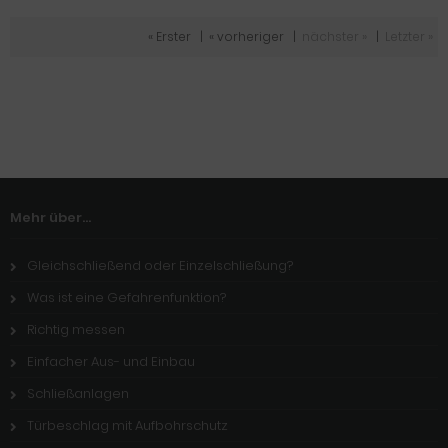
« Erster
|
« vorheriger
|
nächster »
|
Letzter »
Mehr über...
Gleichschließend oder Einzelschließung?
Was ist eine Gefahrenfunktion?
Richtig messen
Einfacher Aus- und Einbau
Schließanlagen
Türbeschlag mit Aufbohrschutz