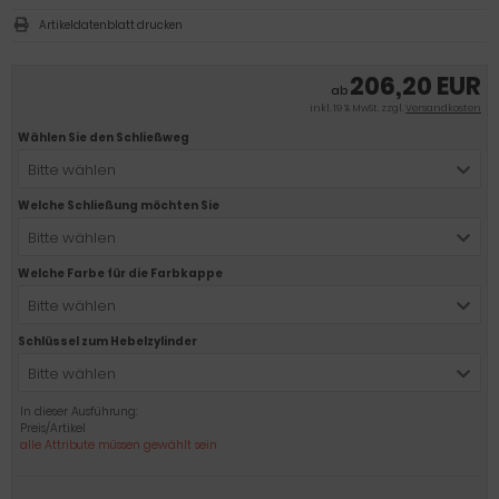
Artikeldatenblatt drucken
206,20 EUR
ab
inkl. 19 % MwSt. zzgl.
Versandkosten
Wählen Sie den Schließweg
Bitte wählen
Welche Schließung möchten Sie
Bitte wählen
Welche Farbe für die Farbkappe
Bitte wählen
Schlüssel zum Hebelzylinder
Bitte wählen
In dieser Ausführung:
Preis/Artikel
alle Attribute müssen gewählt sein