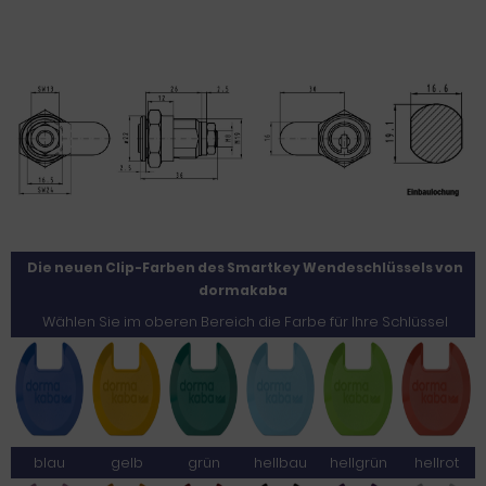
Die neuen Clip-Farben des Smartkey Wendeschlüssels von
dormakaba
Wählen Sie im oberen Bereich die Farbe für Ihre Schlüssel
blau
gelb
grün
hellbau
hellgrün
hellrot