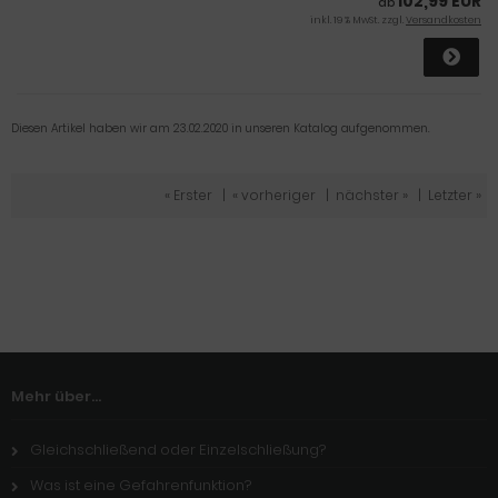
102,99 EUR
ab
inkl. 19 % MwSt. zzgl.
Versandkosten
Diesen Artikel haben wir am 23.02.2020 in unseren Katalog aufgenommen.
« Erster
|
« vorheriger
|
nächster »
|
Letzter »
Mehr über...
Gleichschließend oder Einzelschließung?
Was ist eine Gefahrenfunktion?