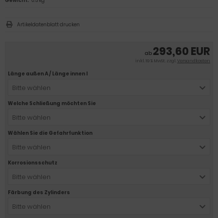
Gewicht:
0.5 kg
Artikeldatenblatt drucken
293,60 EUR
ab
inkl. 19 % MwSt. zzgl.
Versandkosten
Länge außen A / Länge innen I
Bitte wählen
Welche Schließung möchten Sie
Bitte wählen
Wählen Sie die Gefahrfunktion
Bitte wählen
Korrosionsschutz
Bitte wählen
Färbung des Zylinders
Bitte wählen