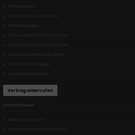
Richtig messen
Einfacher Aus- und Einbau
Schließanlagen
Türbeschlag mit Aufbohrschutz
Schließzylinder mit Überlängen
Doppel-Schließbart für Biffar
Gebrauch und Pflege
Cookie Einstellungen
Vertrag widerrufen
Informationen
Zahlung & Versand
Privatsphäre und Datenschutz