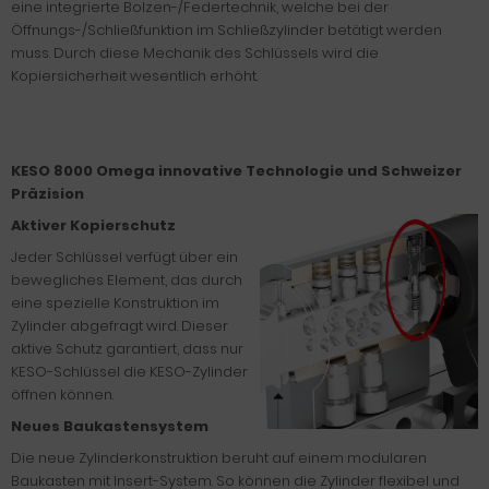
eine integrierte Bolzen-/Federtechnik, welche bei der
Öffnungs-/Schließfunktion im Schließzylinder betätigt werden
muss. Durch diese Mechanik des Schlüssels wird die
Kopiersicherheit wesentlich erhöht.
KESO 8000 Omega innovative Technologie und Schweizer
Präzision
Aktiver Kopierschutz
Jeder Schlüssel verfügt über ein
bewegliches Element, das durch
eine spezielle Konstruktion im
Zylinder abgefragt wird. Dieser
aktive Schutz garantiert, dass nur
KESO-Schlüssel die KESO-Zylinder
öffnen können.
Neues Baukastensystem
Die neue Zylinderkonstruktion beruht auf einem modularen
Baukasten mit Insert-System. So können die Zylinder flexibel und