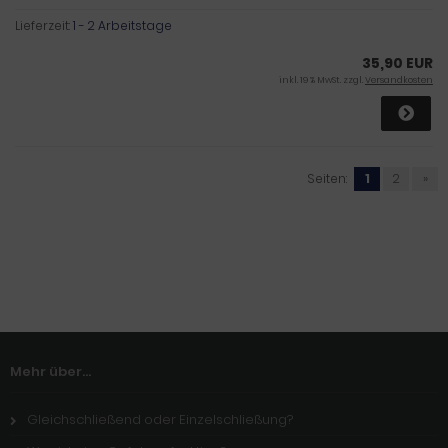
Lieferzeit:
1 - 2 Arbeitstage
35,90 EUR
inkl. 19 % MwSt. zzgl.
Versandkosten
Seiten:
1
2
»
Mehr über...
Gleichschließend oder Einzelschließung?