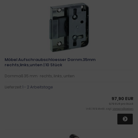
Möbel Aufschraubschloesser Dornm.35mm
rechts,links,unten | 10 Stück
Dornmaß 35 mm · rechts, links, unten
Lieferzeit:
1 - 2 Arbeitstage
97,90 EUR
9,79 EUR pro Stück
inkl. 19 % MwSt. zzgl.
Versandkosten