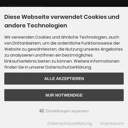
Batterieverordnung
Stellenangebote
Diese Webseite verwendet Cookies und
andere Technologien
Zahlungsmethoden
Wir verwenden Cookies und ähnliche Technologien, auch
von Drittanbietern, um die ordentliche Funktionsweise der
Website zu gewährleisten, die Nutzung unseres Angebotes
zu analysieren und Ihnen ein bestmögliches
Einkaufserlebnis bieten zu können. Weitere Informationen
finden Sie in unserer Datenschutzerklärung.
ALLE AKZEPTIEREN
Zahlung per Rechnung: Übergabe der Rechnung an PayPal. Sie über
NUR NOTWENDIGE
weisen bequem nach Erhalt der Ware direkt an PayPal. Sie benötige
n kein PayPal Konto.
Einstellungen anpassen
schloss-shop.de © 2026 | Template © 2009-2026 by
mod
ified eCommerce Shopsoftware
Datenschutzerklärung
Impressum
mod
ified eCommerce Shopsoftware © 2009-2026