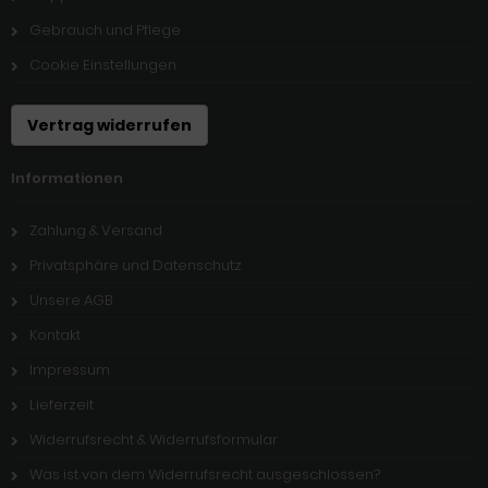
Gebrauch und Pflege
Cookie Einstellungen
Vertrag widerrufen
Informationen
Zahlung & Versand
Privatsphäre und Datenschutz
Unsere AGB
Kontakt
Impressum
Lieferzeit
Widerrufsrecht & Widerrufsformular
Was ist von dem Widerrufsrecht ausgeschlossen?