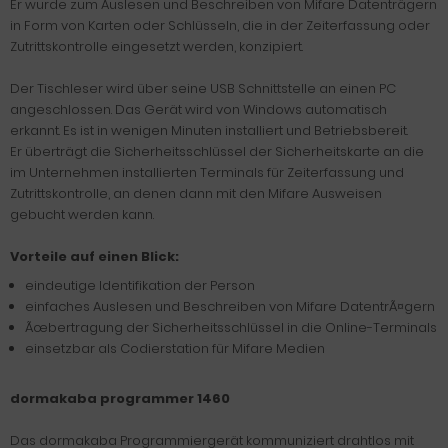
Er wurde zum Auslesen und Beschreiben von Mifare Datenträgern
in Form von Karten oder Schlüsseln, die in der Zeiterfassung oder
Zutrittskontrolle eingesetzt werden, konzipiert.
Der Tischleser wird über seine USB Schnittstelle an einen PC
angeschlossen. Das Gerät wird von Windows automatisch
erkannt. Es ist in wenigen Minuten installiert und Betriebsbereit.
Er überträgt die Sicherheitsschlüssel der Sicherheitskarte an die
im Unternehmen installierten Terminals für Zeiterfassung und
Zutrittskontrolle, an denen dann mit den Mifare Ausweisen
gebucht werden kann.
Vorteile auf einen Blick:
eindeutige Identifikation der Person
einfaches Auslesen und Beschreiben von Mifare DatentrÃ¤gern
Ãœbertragung der Sicherheitsschlüssel in die Online-Terminals
einsetzbar als Codierstation für Mifare Medien
dormakaba programmer 1460
Das dormakaba Programmiergerät kommuniziert drahtlos mit