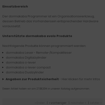
Einsatzbereich
Der dormakaba Programmer ist ein Organisationswerkzeug,
dessen Betrieb das Vorhandensein entsprechender Hardware
voraussetzt.
Unterstützte dormakaba evolo Produkte
Nachfolgende Produkte können programmiert werden:
dormakaba Leser - Remote-/Kompaktleser
dormakaba Digitalzylinder
dormakaba c-lever
dormakaba c-lever compact
dormakaba Dualzylinder
Angaben zur Produktsicherheit
- Hier klicken für mehr Infos
Diesen Artikel haben wir am 27.08.2014 in unseren Katalog aufgenommen.
« Erster
|
« vorheriger
|
nächster »
|
Letzter »